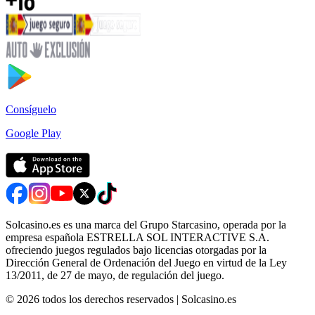
Consíguelo
Google Play
Solcasino.es es una marca del Grupo Starcasino, operada por la
empresa española ESTRELLA SOL INTERACTIVE S.A.
ofreciendo juegos regulados bajo licencias otorgadas por la
Dirección General de Ordenación del Juego en virtud de la Ley
13/2011, de 27 de mayo, de regulación del juego.
©
2026
todos los derechos reservados
|
Solcasino.es