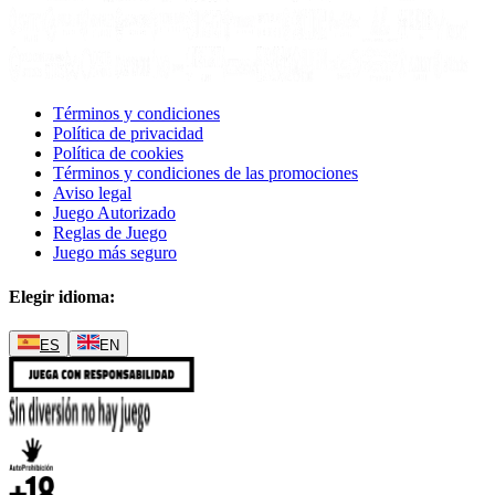
Términos y condiciones
Política de privacidad
Política de cookies
Términos y condiciones de las promociones
Aviso legal
Juego Autorizado
Reglas de Juego
Juego más seguro
Elegir idioma
:
ES
EN