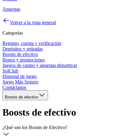
Apuestas
Volver a la vista general
Categorías
Registro, cuenta y verificación
Depósitos y retiradas
Boosts de efectivo
Bonos y promociones
Juegos de casino y apuestas deportivas
SolClub
Historial de juego
Juego Más Seguro
Contáctanos
Boosts de efectivo
Boosts de efectivo
¿Qué son los Boosts de Efectivo?