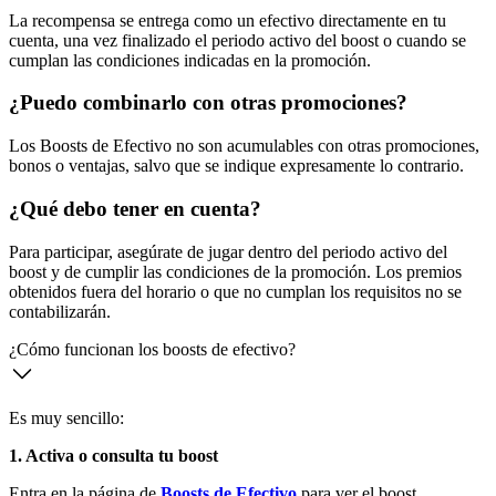
La recompensa se entrega como un efectivo directamente en tu
cuenta, una vez finalizado el periodo activo del boost o cuando se
cumplan las condiciones indicadas en la promoción.
¿Puedo combinarlo con otras promociones?
Los Boosts de Efectivo no son acumulables con otras promociones,
bonos o ventajas, salvo que se indique expresamente lo contrario.
¿Qué debo tener en cuenta?
Para participar, asegúrate de jugar dentro del periodo activo del
boost y de cumplir las condiciones de la promoción. Los premios
obtenidos fuera del horario o que no cumplan los requisitos no se
contabilizarán.
¿Cómo funcionan los boosts de efectivo?
Es muy sencillo:
1. Activa o consulta tu boost
Entra en la página de
Boosts de Efectivo
para ver el boost