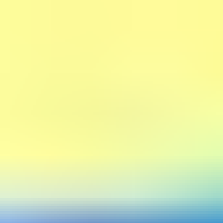
3 Thunder Coins: Hold and Win
Playson
Jugar a la demo