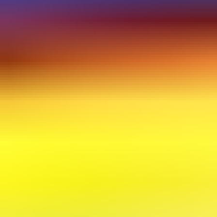
CASINO
APUESTAS
EN
VIVO
PROMOCIONES
TORNEOS
SolClub
App
Regístrate
Iniciar sesión
Inicio
En Vivo
Promos