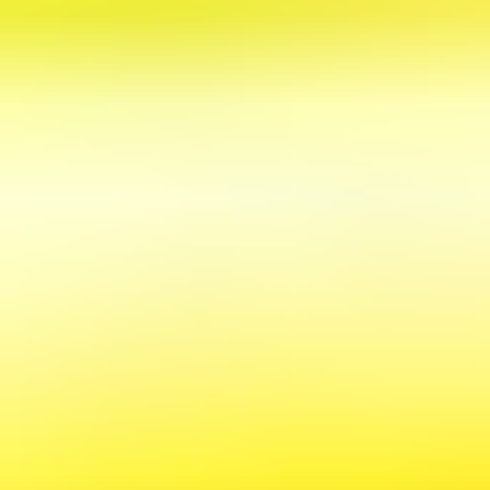
Apuestas