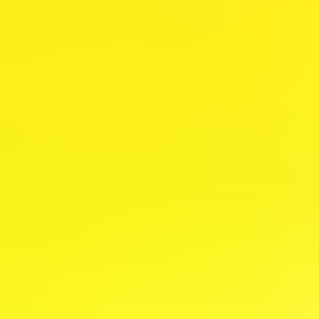
Pirots 5
Elk Studios
Jugar a la demo