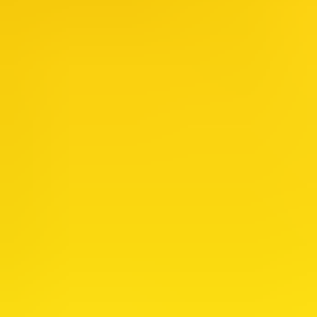
Buscar juegos
...
HOME
SLOTS
EN VIVO
JUEGOS DE MESA
ESTUDIOS