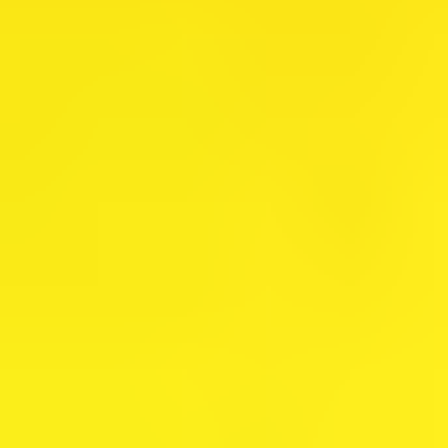
Big Bass Blast
PragmaticPlay
Jugar a la demo