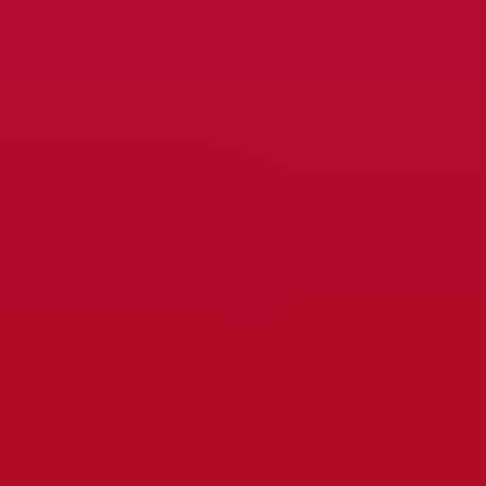
3 Thunder Coins: Hold and Win