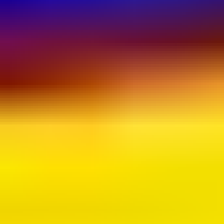
Sweet Bonanza 2500
PragmaticPlay
Jugar a la demo