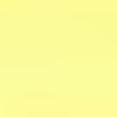
Jugar a la demo