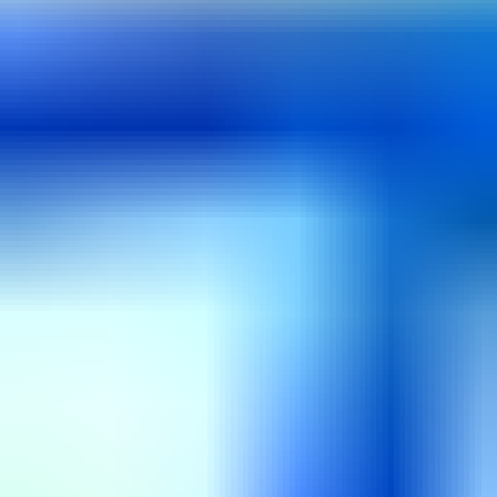
Starry Hot Deco Super Pot
Amusnet