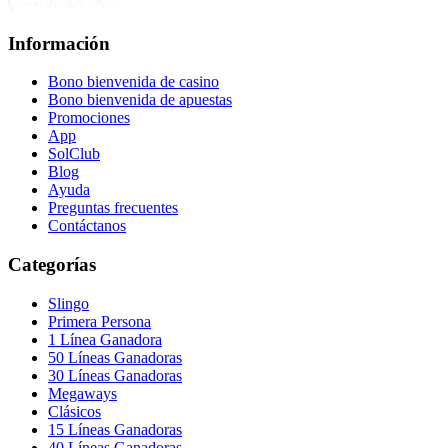
Información
Bono bienvenida de casino
Bono bienvenida de apuestas
Promociones
App
SolClub
Blog
Ayuda
Preguntas frecuentes
Contáctanos
Categorías
Slingo
Primera Persona
1 Línea Ganadora
50 Líneas Ganadoras
30 Líneas Ganadoras
Megaways
Clásicos
15 Líneas Ganadoras
40 Líneas Ganadoras