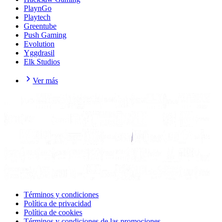
PlaynGo
Playtech
Greentube
Push Gaming
Evolution
Yggdrasil
Elk Studios
Ver más
Términos y condiciones
Política de privacidad
Política de cookies
Términos y condiciones de las promociones