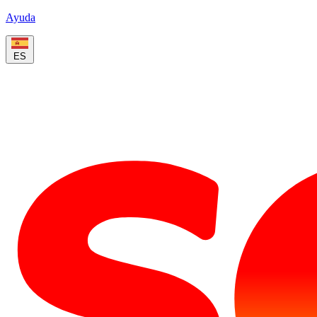
Ayuda
ES