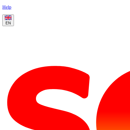
Help
EN