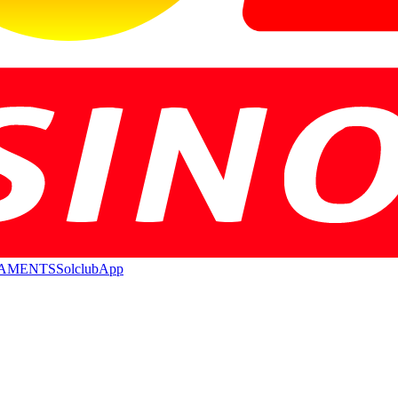
AMENTS
Solclub
App