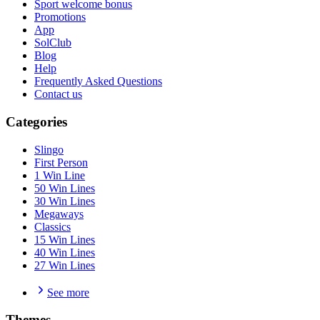
Sport welcome bonus
Promotions
App
SolClub
Blog
Help
Frequently Asked Questions
Contact us
Categories
Slingo
First Person
1 Win Line
50 Win Lines
30 Win Lines
Megaways
Classics
15 Win Lines
40 Win Lines
27 Win Lines
See more
Themes