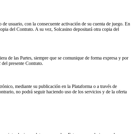
o de usuario, con la consecuente activación de su cuenta de juego. En
copia del Contrato. A su vez, Solcasino depositará otra copia del
uiera de las Partes, siempre que se comunique de forma expresa y por
2 del presente Contrato.
trónico, mediante su publicación en la Plataforma o a través de
ntrario, no podrá seguir haciendo uso de los servicios y de la oferta