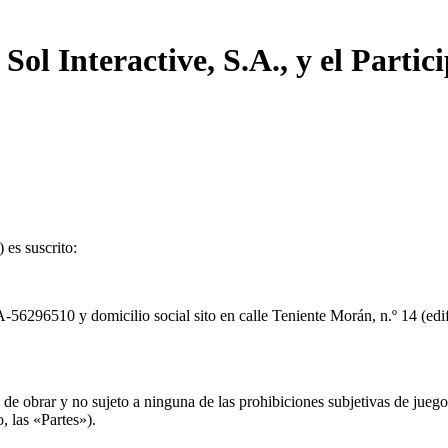
 Sol Interactive, S.A., y el Partic
 es suscrito:
 A-56296510 y domicilio social sito en calle Teniente Morán, n.º 14 (ed
d de obrar y no sujeto a ninguna de las prohibiciones subjetivas de jueg
 las «Partes»).