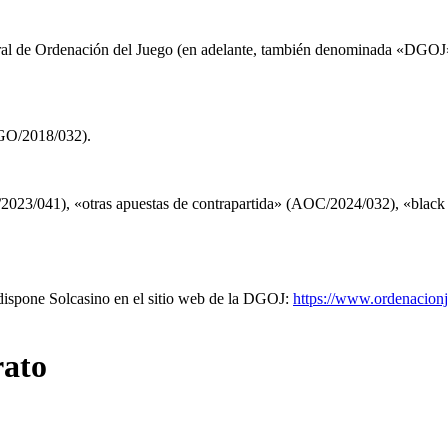
eral de Ordenación del Juego (en adelante, también denominada «DGOJ»)
(GO/2018/032).
C/2023/041), «otras apuestas de contrapartida» (AOC/2024/032), «blac
 dispone Solcasino en el sitio web de la DGOJ:
https://www.ordenacionju
rato