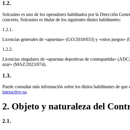
1.2.
Solcasino es uno de los operadores habilitados por la Dirección Gen
concreto, Solcasino es titular de los siguientes títulos habilitantes:
1.2.1.
Licencias generales de «apuestas» (GO/2018/033) y «otros juegos» 
1.2.2.
Licencias singulares de «apuestas deportivas de contrapartida» (AD
azar» (MAZ/2023/074).
1.3.
Puede consultar más información sobre los títulos habilitantes de que
interactive-sa
.
2. Objeto y naturaleza del Cont
2.1.