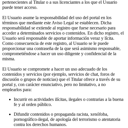
pertenecientes al Titular o a sus licenciantes a los que el Usuario
puede tener acceso.
El Usuario asume la responsabilidad del uso del portal en los
términos que mediante este Aviso Legal se establecen. Dicha
responsabilidad se extiende al registro que fuese necesario para
acceder a determinados servicios o contenidos. En dicho registro, el
Usuario será responsable de aportar información veraz y lícita.
Como consecuencia de este registro, al Usuario se le puede
proporcionar una contraseña de la que será asimismo responsable,
comprometiéndose a hacer un uso diligente y confidencial de la
misma.
El Usuario se compromete a hacer un uso adecuado de los
contenidos y servicios (por ejemplo, servicios de chat, foros de
discusión o grupos de noticias) que el Titular ofrece a través de su
portal y, con carácter enunciativo, pero no limitativo, a no
emplearlos para:
Incurrir en actividades ilícitas, ilegales o contrarias a la buena
fe y al orden público.
Difundir contenidos o propaganda racista, xenófoba,
pornográfico-ilegal, de apología del terrorismo o atentatoria
contra los derechos humanos.