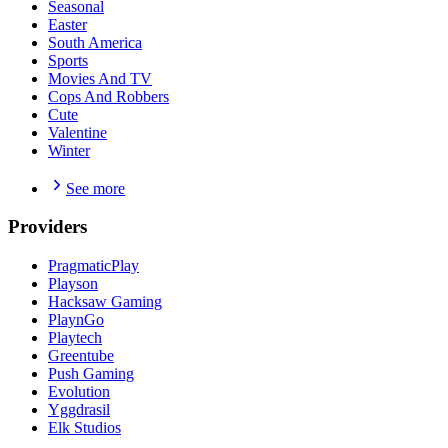
Seasonal
Easter
South America
Sports
Movies And TV
Cops And Robbers
Cute
Valentine
Winter
See more
Providers
PragmaticPlay
Playson
Hacksaw Gaming
PlaynGo
Playtech
Greentube
Push Gaming
Evolution
Yggdrasil
Elk Studios