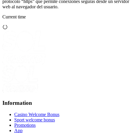
protocolo “https” que permite conexiones seguras desde un servidor
web al navegador del usuario.
Current time
Information
Casino Welcome Bonus
Sport welcome bonus
Promotions
App