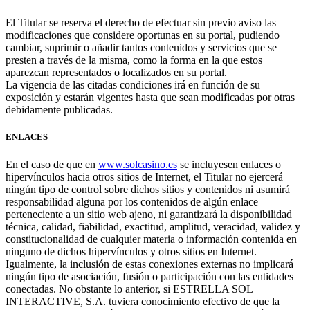
El Titular se reserva el derecho de efectuar sin previo aviso las
modificaciones que considere oportunas en su portal, pudiendo
cambiar, suprimir o añadir tantos contenidos y servicios que se
presten a través de la misma, como la forma en la que estos
aparezcan representados o localizados en su portal.
La vigencia de las citadas condiciones irá en función de su
exposición y estarán vigentes hasta que sean modificadas por otras
debidamente publicadas.
ENLACES
En el caso de que en
www.solcasino.es
se incluyesen enlaces o
hipervínculos hacia otros sitios de Internet, el Titular no ejercerá
ningún tipo de control sobre dichos sitios y contenidos ni asumirá
responsabilidad alguna por los contenidos de algún enlace
perteneciente a un sitio web ajeno, ni garantizará la disponibilidad
técnica, calidad, fiabilidad, exactitud, amplitud, veracidad, validez y
constitucionalidad de cualquier materia o información contenida en
ninguno de dichos hipervínculos y otros sitios en Internet.
Igualmente, la inclusión de estas conexiones externas no implicará
ningún tipo de asociación, fusión o participación con las entidades
conectadas. No obstante lo anterior, si ESTRELLA SOL
INTERACTIVE, S.A. tuviera conocimiento efectivo de que la