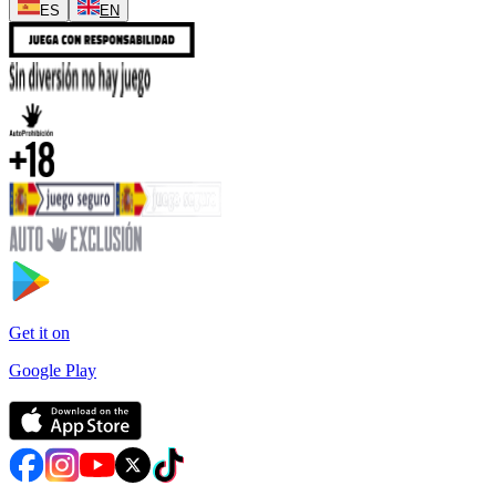
ES
EN
Get it on
Google Play