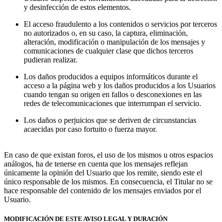
y desinfección de estos elementos.
El acceso fraudulento a los contenidos o servicios por terceros
no autorizados o, en su caso, la captura, eliminación,
alteración, modificación o manipulación de los mensajes y
comunicaciones de cualquier clase que dichos terceros
pudieran realizar.
Los daños producidos a equipos informáticos durante el
acceso a la página web y los daños producidos a los Usuarios
cuando tengan su origen en fallos o desconexiones en las
redes de telecomunicaciones que interrumpan el servicio.
Los daños o perjuicios que se deriven de circunstancias
acaecidas por caso fortuito o fuerza mayor.
En caso de que existan foros, el uso de los mismos u otros espacios
análogos, ha de tenerse en cuenta que los mensajes reflejan
únicamente la opinión del Usuario que los remite, siendo este el
único responsable de los mismos. En consecuencia, el Titular no se
hace responsable del contenido de los mensajes enviados por el
Usuario.
MODIFICACIÓN DE ESTE AVISO LEGAL Y DURACIÓN