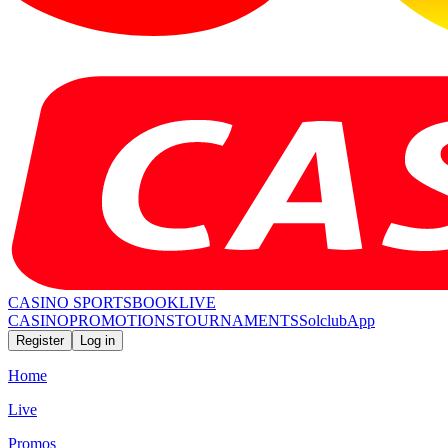
CASINO
SPORTSBOOK
LIVE
CASINO
PROMOTIONS
TOURNAMENTS
Solclub
App
Register
Log in
Home
Live
Promos