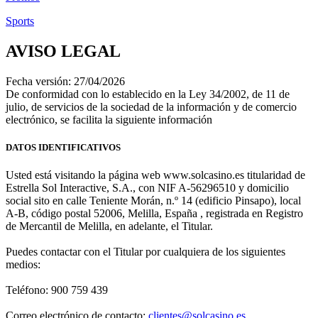
Sports
AVISO LEGAL
Fecha versión: 27/04/2026
De conformidad con lo establecido en la Ley 34/2002, de 11 de
julio, de servicios de la sociedad de la información y de comercio
electrónico, se facilita la siguiente información
DATOS IDENTIFICATIVOS
Usted está visitando la página web www.solcasino.es titularidad de
Estrella Sol Interactive, S.A., con NIF A-56296510 y domicilio
social sito en calle Teniente Morán, n.º 14 (edificio Pinsapo), local
A-B, código postal 52006, Melilla, España , registrada en Registro
de Mercantil de Melilla, en adelante, el Titular.
Puedes contactar con el Titular por cualquiera de los siguientes
medios:
Teléfono:
900 759 439
Correo electrónico de contacto:
clientes@solcasino.es