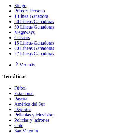
Slingo
Primera Persona
1 Línea Ganadora
50 Líneas Ganadoras
30 Líneas Ganadoras
Megaways
Clásicos
15 Líneas Ganadoras
40 Líneas Ganadoras
27 Líneas Ganadoras
Ver más
Temáticas
Fútbol
Estacional
Pascua
América del Sur
Deportes
Películas y televisión
Policías y ladrones
Cute
San Valentín