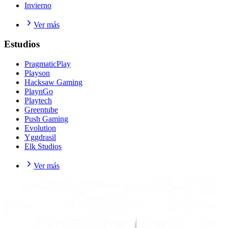
Invierno
Ver más
Estudios
PragmaticPlay
Playson
Hacksaw Gaming
PlaynGo
Playtech
Greentube
Push Gaming
Evolution
Yggdrasil
Elk Studios
Ver más