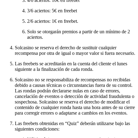
4/6 aciertos: 10€ en freebet
3/6 aciertos: 5€ en freebet
2/6 aciertos: 1€ en freebet.
Solo se otorgarán premios a partir de un mínimo de 2
aciertos.
Solcasino se reserva el derecho de sustituir cualquier
recompensa por otra de igual o mayor valor si fuera necesario.
Las freebets se acreditarán en la cuenta del cliente el lunes
siguiente a la finalización de cada ronda.
Solcasino no se responsabiliza de recompensas no recibidas
debido a causas técnicas o circunstancias fuera de su control.
Las rondas podrán declararse nulas en caso de errores,
cancelación de eventos o detección de actividad fraudulenta o
sospechosa. Solcasino se reserva el derecho de modificar el
contenido de cualquier ronda hasta una hora antes de su cierre
para corregir errores o adaptarse a cambios en los eventos.
Las freebets obtenidas en “Quiz” deberán utilizarse bajo las
siguientes condiciones: