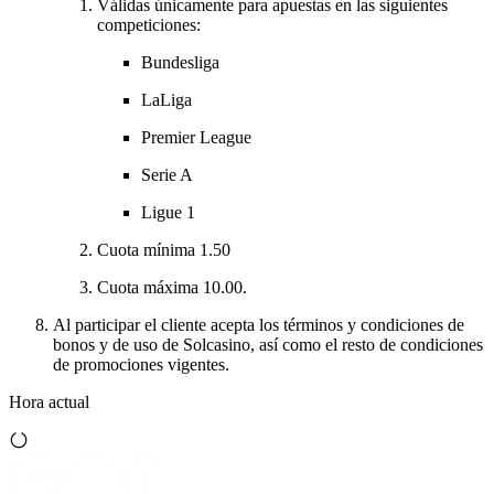
Válidas únicamente para apuestas en las siguientes
competiciones:
Bundesliga
LaLiga
Premier League
Serie A
Ligue 1
Cuota mínima 1.50
Cuota máxima 10.00.
Al participar el cliente acepta los términos y condiciones de
bonos y de uso de Solcasino, así como el resto de condiciones
de promociones vigentes.
Hora actual