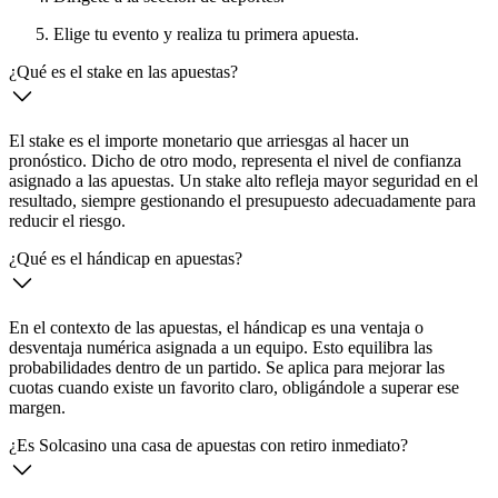
Elige tu evento y realiza tu primera apuesta.
¿Qué es el stake en las apuestas?
El stake es el importe monetario que arriesgas al hacer un
pronóstico. Dicho de otro modo, representa el nivel de confianza
asignado a las apuestas. Un stake alto refleja mayor seguridad en el
resultado, siempre gestionando el presupuesto adecuadamente para
reducir el riesgo.
¿Qué es el hándicap en apuestas?
En el contexto de las apuestas, el hándicap es una ventaja o
desventaja numérica asignada a un equipo. Esto equilibra las
probabilidades dentro de un partido. Se aplica para mejorar las
cuotas cuando existe un favorito claro, obligándole a superar ese
margen.
¿Es Solcasino una casa de apuestas con retiro inmediato?