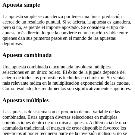
Apuesta simple
La apuesta simple se caracteriza por tener una única predicción
acerca de un resultado puntual. Si se acierta, la apuesta es ganadora,
pero si no, se pierde el importe apostado. Se considera el tipo de
apuesta más directo, lo que la convierte en una opción viable entre
quienes dan sus primeros pasos en el mundo de las apuestas
deportivas.
Apuesta combinada
Una apuesta combinada o acumulada involucra múltiples
selecciones en un único boleto. El éxito de la jugada depende del
acierto de todos los pronósticos incluidos en el mismo. Su ventaja
más relevante radica en la multiplicación exponencial de las cuotas.
Como resultado, los rendimientos son significativamente superiores.
Apuestas múltiples
Las apuestas de sistema son el producto de una variable de las
combinadas. Estas agrupan diversas selecciones en múltiples
combinaciones dentro de una misma apuesta. A diferencia de una
acumulada tradicional, el margen de error disponible favorece los
beneficios al poder recuperar parte de la inversión incluso si no se