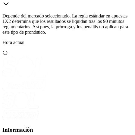
Depende del mercado seleccionado. La regla estándar en apuestas
1X2 determina que los resultados se liquidan tras los 90 minutos
reglamentarios. Así pues, la prórroga y los penaltis no aplican para
este tipo de pronóstico.
Hora actual
Información