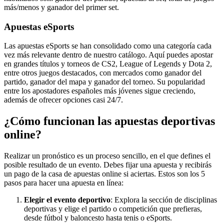
más/menos y ganador del primer set.
Apuestas eSports
Las apuestas eSports se han consolidado como una categoría cada
vez más relevante dentro de nuestro catálogo. Aquí puedes apostar
en grandes títulos y torneos de CS2, League of Legends y Dota 2,
entre otros juegos destacados, con mercados como ganador del
partido, ganador del mapa y ganador del torneo. Su popularidad
entre los apostadores españoles más jóvenes sigue creciendo,
además de ofrecer opciones casi 24/7.
¿Cómo funcionan las apuestas deportivas
online?
Realizar un pronóstico es un proceso sencillo, en el que defines el
posible resultado de un evento. Debes fijar una apuesta y recibirás
un pago de la casa de apuestas online si aciertas. Estos son los 5
pasos para hacer una apuesta en línea:
Elegir el evento deportivo
: Explora la sección de disciplinas
deportivas y elige el partido o competición que prefieras,
desde fútbol y baloncesto hasta tenis o eSports.