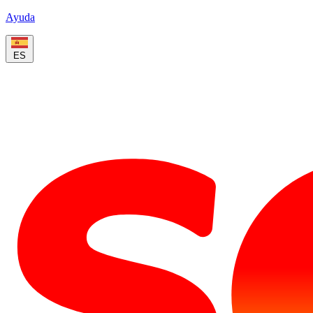
Ayuda
ES