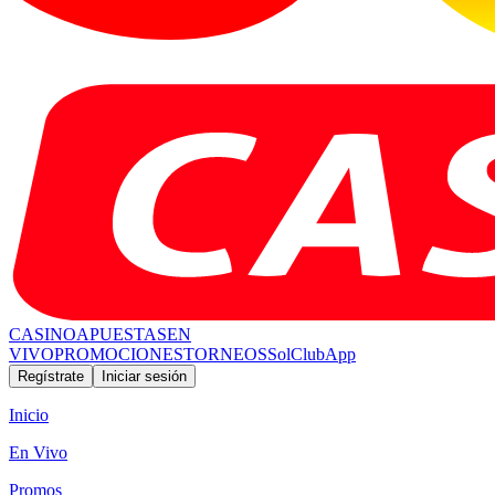
CASINO
APUESTAS
EN
VIVO
PROMOCIONES
TORNEOS
SolClub
App
Regístrate
Iniciar sesión
Inicio
En Vivo
Promos