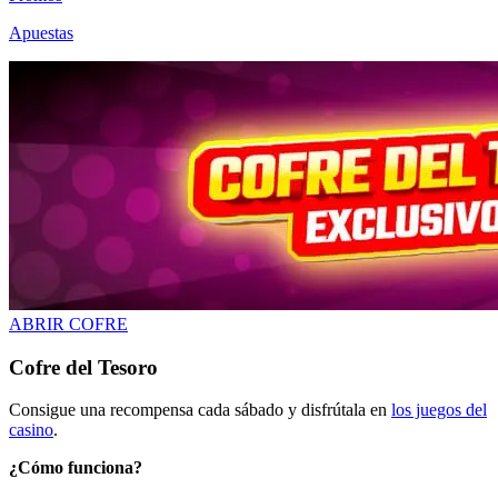
Apuestas
ABRIR COFRE
Cofre del Tesoro
Consigue una recompensa cada sábado y disfrútala en
los juegos del
casino
.
¿Cómo funciona?