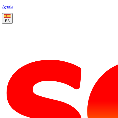
Ayuda
ES