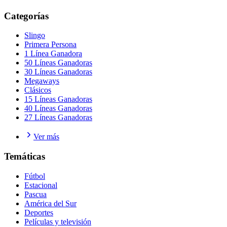
Categorías
Slingo
Primera Persona
1 Línea Ganadora
50 Líneas Ganadoras
30 Líneas Ganadoras
Megaways
Clásicos
15 Líneas Ganadoras
40 Líneas Ganadoras
27 Líneas Ganadoras
Ver más
Temáticas
Fútbol
Estacional
Pascua
América del Sur
Deportes
Películas y televisión