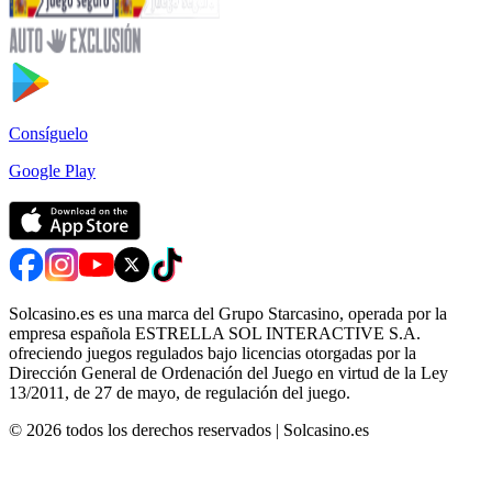
Consíguelo
Google Play
Solcasino.es es una marca del Grupo Starcasino, operada por la
empresa española ESTRELLA SOL INTERACTIVE S.A.
ofreciendo juegos regulados bajo licencias otorgadas por la
Dirección General de Ordenación del Juego en virtud de la Ley
13/2011, de 27 de mayo, de regulación del juego.
©
2026
todos los derechos reservados
|
Solcasino.es