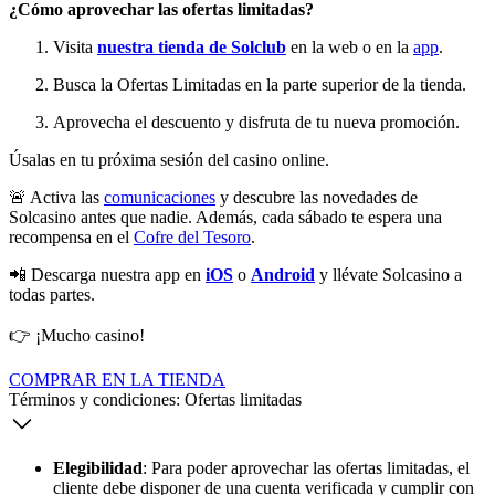
¿Cómo aprovechar las ofertas limitadas?
Visita
nuestra tienda de Solclub
en la web o en la
app
.
Busca la Ofertas Limitadas en la parte superior de la tienda.
Aprovecha el descuento y disfruta de tu nueva promoción.
Úsalas en tu próxima sesión del casino online.
🚨 Activa las
comunicaciones
y descubre las novedades de
Solcasino antes que nadie. Además, cada sábado te espera una
recompensa en el
Cofre del Tesoro
.
📲 Descarga nuestra app en
iOS
o
Android
y llévate Solcasino a
todas partes.
👉 ¡Mucho casino!
COMPRAR EN LA TIENDA
Términos y condiciones: Ofertas limitadas
Elegibilidad
: Para poder aprovechar las ofertas limitadas, el
cliente debe disponer de una cuenta verificada y cumplir con