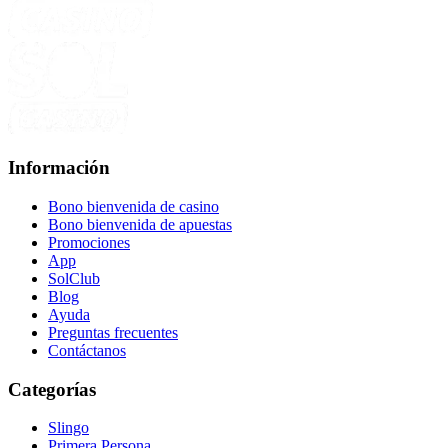
Información
Bono bienvenida de casino
Bono bienvenida de apuestas
Promociones
App
SolClub
Blog
Ayuda
Preguntas frecuentes
Contáctanos
Categorías
Slingo
Primera Persona