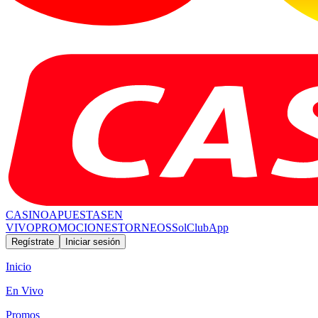
CASINO
APUESTAS
EN
VIVO
PROMOCIONES
TORNEOS
SolClub
App
Regístrate
Iniciar sesión
Inicio
En Vivo
Promos