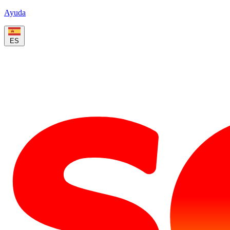
Ayuda
ES