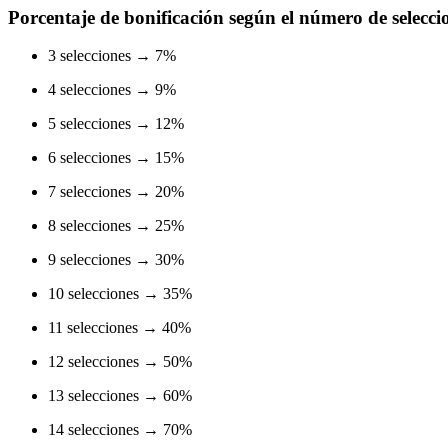
Porcentaje de bonificación según el número de selecci
3 selecciones → 7%
4 selecciones → 9%
5 selecciones → 12%
6 selecciones → 15%
7 selecciones → 20%
8 selecciones → 25%
9 selecciones → 30%
10 selecciones → 35%
11 selecciones → 40%
12 selecciones → 50%
13 selecciones → 60%
14 selecciones → 70%