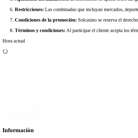
Restricciones:
Las combinadas que incluyan mercados, deportes 
Condiciones de la promoción:
Solcasino se reserva el derech
Términos y condiciones:
Al participar el cliente acepta los t
Hora actual
Información