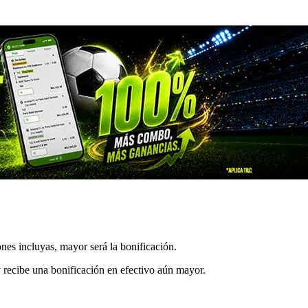
nes incluyas, mayor será la bonificación.
y recibe una bonificación en efectivo aún mayor.