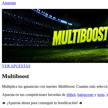
Apuestas
VER APUESTAS
Multiboost
Multiplica tus ganancias con nuestro
Multiboost
. Cuantas más seleccio
Apuesta en tus competiciones favoritas de
fútbol
,
baloncesto
y
tenis
, 
🔥 ¡Apuesta ahora para conseguir tu bonificación! 🔥