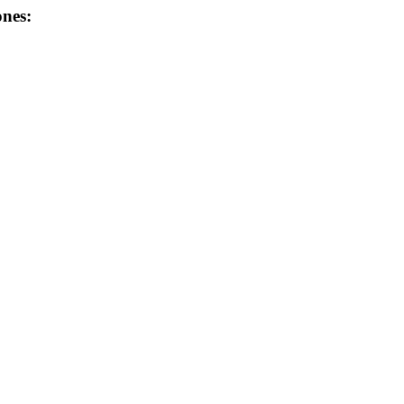
ones: