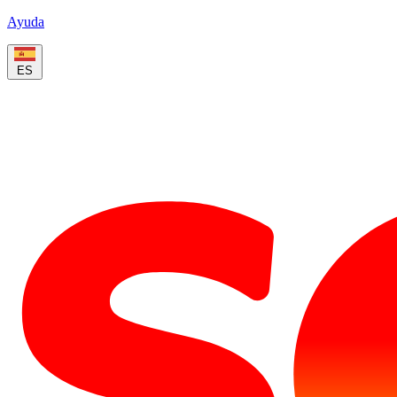
Ayuda
ES