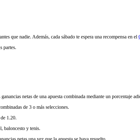
antes que nadie. Además, cada sábado te espera una recompensa en el
s partes.
 ganancias netas de una apuesta combinada mediante un porcentaje adi
combinadas de 3 o más selecciones.
de 1.20.
, baloncesto y tenis.
anancias netas una vez que la apuesta se haya resuelto.