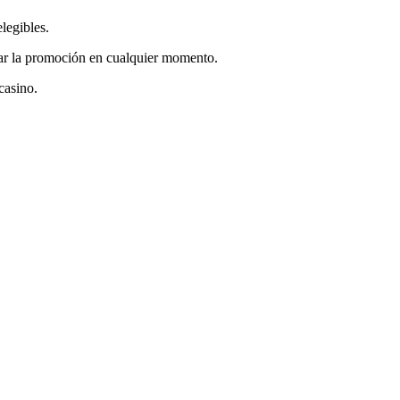
legibles.
var la promoción en cualquier momento.
casino.