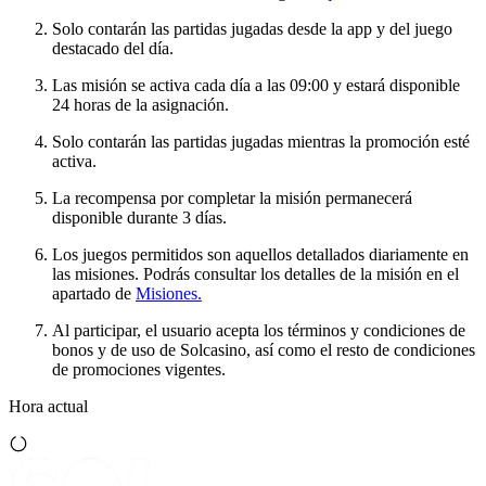
Solo contarán las partidas jugadas desde la app y del juego
destacado del día.
Las misión se activa cada día a las 09:00 y estará disponible
24 horas de la asignación.
Solo contarán las partidas jugadas mientras la promoción esté
activa.
La recompensa por completar la misión permanecerá
disponible durante 3 días.
Los juegos permitidos son aquellos detallados diariamente en
las misiones. Podrás consultar los detalles de la misión en el
apartado de
Misiones.
Al participar, el usuario acepta los términos y condiciones de
bonos y de uso de Solcasino, así como el resto de condiciones
de promociones vigentes.
Hora actual