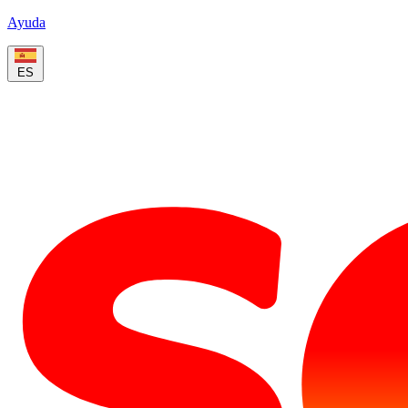
Ayuda
ES