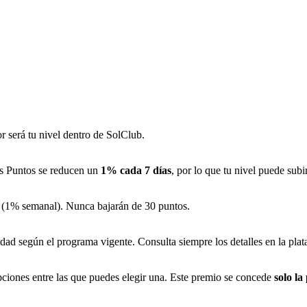
 será tu nivel dentro de SolClub.
os Puntos se reducen un
1% cada 7 días
, por lo que tu nivel puede subi
 (1% semanal). Nunca bajarán de 30 puntos.
dad según el programa vigente. Consulta siempre los detalles en la plat
ciones entre las que puedes elegir una. Este premio se concede
solo la