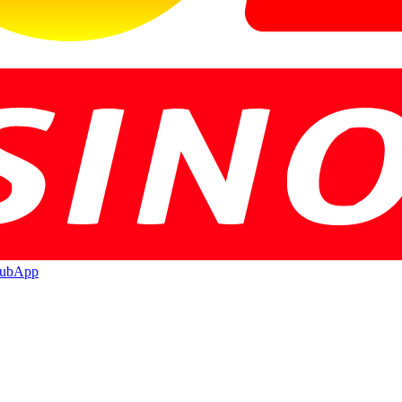
lub
App