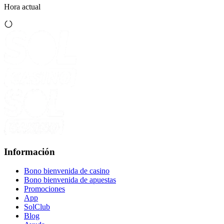
Hora actual
Información
Bono bienvenida de casino
Bono bienvenida de apuestas
Promociones
App
SolClub
Blog