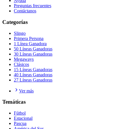
Ayuda
Preguntas frecuentes
Contáctanos
Categorías
Slingo
Primera Persona
1 Línea Ganadora
50 Líneas Ganadoras
30 Líneas Ganadoras
Megaways
Clásicos
15 Líneas Ganadoras
40 Líneas Ganadoras
27 Líneas Ganadoras
Ver más
Temáticas
Fútbol
Estacional
Pascua
América del Sur