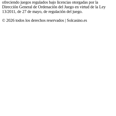
ofreciendo juegos regulados bajo licencias otorgadas por la
Dirección General de Ordenación del Juego en virtud de la Ley
13/2011, de 27 de mayo, de regulación del juego.
©
2026
todos los derechos reservados
|
Solcasino.es