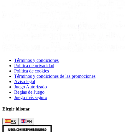
Términos y condiciones
Política de privacidad
Política de cookies
Términos y condiciones de las promociones
Aviso legal
Juego Autorizado
Reglas de Juego
Juego más seguro
Elegir idioma
:
ES
EN