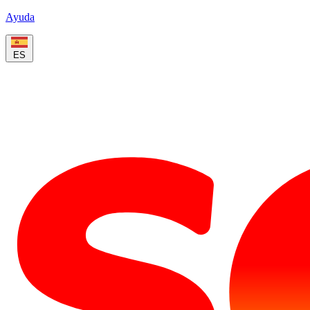
Ayuda
ES