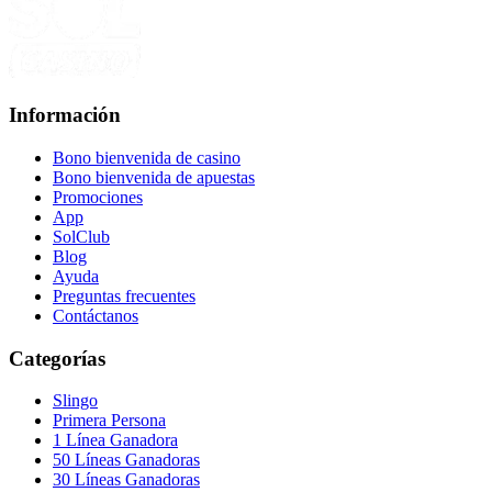
Información
Bono bienvenida de casino
Bono bienvenida de apuestas
Promociones
App
SolClub
Blog
Ayuda
Preguntas frecuentes
Contáctanos
Categorías
Slingo
Primera Persona
1 Línea Ganadora
50 Líneas Ganadoras
30 Líneas Ganadoras