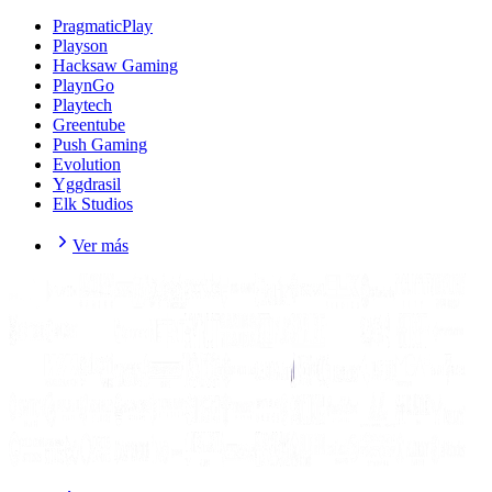
PragmaticPlay
Playson
Hacksaw Gaming
PlaynGo
Playtech
Greentube
Push Gaming
Evolution
Yggdrasil
Elk Studios
Ver más