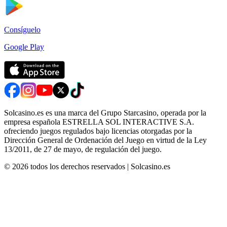
Consíguelo
Google Play
Solcasino.es es una marca del Grupo Starcasino, operada por la
empresa española ESTRELLA SOL INTERACTIVE S.A.
ofreciendo juegos regulados bajo licencias otorgadas por la
Dirección General de Ordenación del Juego en virtud de la Ley
13/2011, de 27 de mayo, de regulación del juego.
©
2026
todos los derechos reservados
|
Solcasino.es