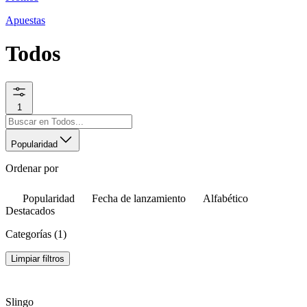
Apuestas
Todos
1
Popularidad
Ordenar por
Popularidad
Fecha de lanzamiento
Alfabético
Destacados
Categorías
(
1
)
Limpiar filtros
Slingo