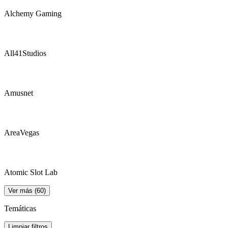
Alchemy Gaming
All41Studios
Amusnet
AreaVegas
Atomic Slot Lab
Ver más (60)
Temáticas
Limpiar filtros