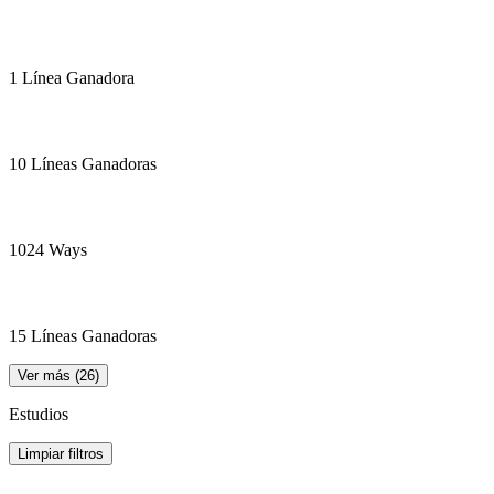
1 Línea Ganadora
10 Líneas Ganadoras
1024 Ways
15 Líneas Ganadoras
Ver más (26)
Estudios
Limpiar filtros