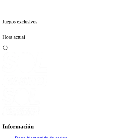
Juegos exclusivos
Hora actual
Información