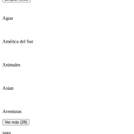
Agua
América del Sur
Animales
Asian
Aventuras
Ver más (28)
saga