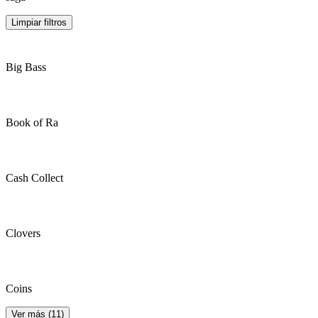
Limpiar filtros
Big Bass
Book of Ra
Cash Collect
Clovers
Coins
Ver más (11)