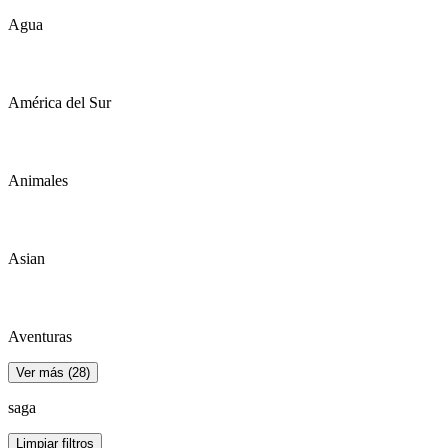
Agua
América del Sur
Animales
Asian
Aventuras
Ver más (28)
saga
Limpiar filtros