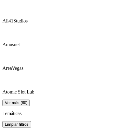
All41Studios
Amusnet
AreaVegas
Atomic Slot Lab
Ver más (60)
Temáticas
Limpiar filtros