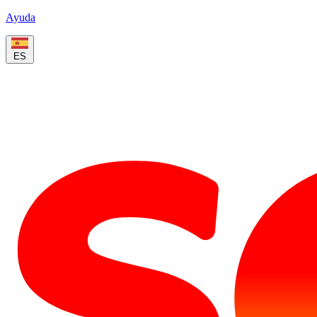
Ayuda
ES