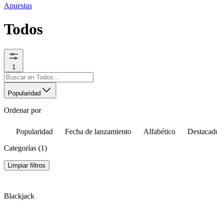
Apuestas
Todos
1
Popularidad
Ordenar por
Popularidad
Fecha de lanzamiento
Alfabético
Destacad
Categorías
(
1
)
Limpiar filtros
Blackjack