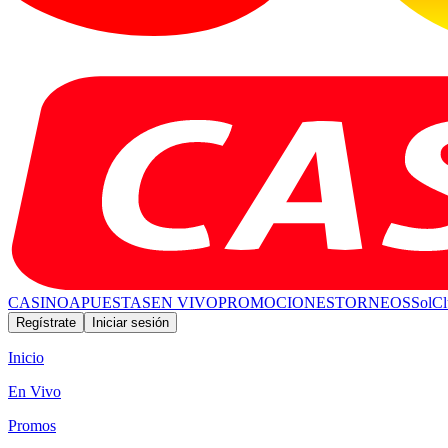
CASINO
APUESTAS
EN VIVO
PROMOCIONES
TORNEOS
SolC
Regístrate
Iniciar sesión
Inicio
En Vivo
Promos