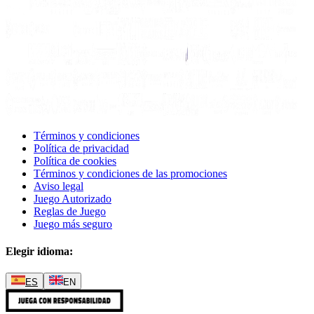
Términos y condiciones
Política de privacidad
Política de cookies
Términos y condiciones de las promociones
Aviso legal
Juego Autorizado
Reglas de Juego
Juego más seguro
Elegir idioma
:
ES
EN