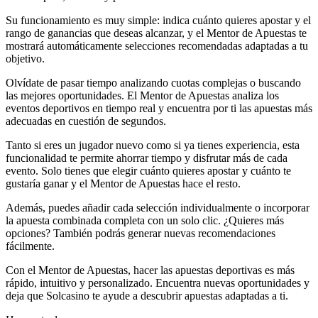
Su funcionamiento es muy simple: indica cuánto quieres apostar y el
rango de ganancias que deseas alcanzar, y el Mentor de Apuestas te
mostrará automáticamente selecciones recomendadas adaptadas a tu
objetivo.
Olvídate de pasar tiempo analizando cuotas complejas o buscando
las mejores oportunidades. El Mentor de Apuestas analiza los
eventos deportivos en tiempo real y encuentra por ti las apuestas más
adecuadas en cuestión de segundos.
Tanto si eres un jugador nuevo como si ya tienes experiencia, esta
funcionalidad te permite ahorrar tiempo y disfrutar más de cada
evento. Solo tienes que elegir cuánto quieres apostar y cuánto te
gustaría ganar y el Mentor de Apuestas hace el resto.
Además, puedes añadir cada selección individualmente o incorporar
la apuesta combinada completa con un solo clic. ¿Quieres más
opciones? También podrás generar nuevas recomendaciones
fácilmente.
Con el Mentor de Apuestas, hacer las apuestas deportivas es más
rápido, intuitivo y personalizado. Encuentra nuevas oportunidades y
deja que Solcasino te ayude a descubrir apuestas adaptadas a ti.