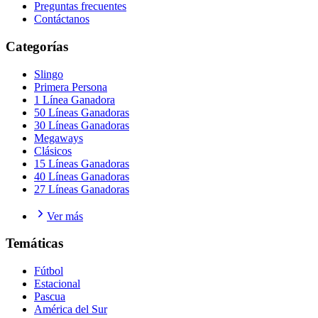
Preguntas frecuentes
Contáctanos
Categorías
Slingo
Primera Persona
1 Línea Ganadora
50 Líneas Ganadoras
30 Líneas Ganadoras
Megaways
Clásicos
15 Líneas Ganadoras
40 Líneas Ganadoras
27 Líneas Ganadoras
Ver más
Temáticas
Fútbol
Estacional
Pascua
América del Sur