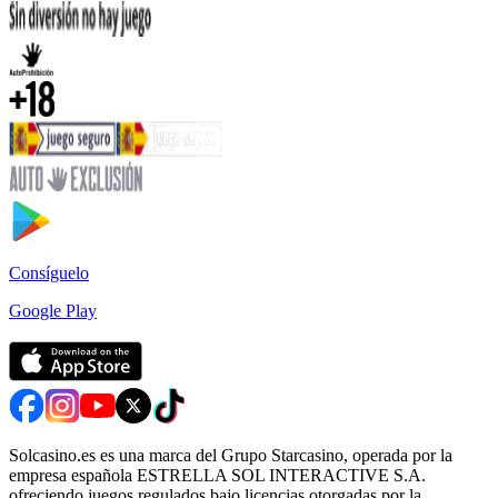
Consíguelo
Google Play
Solcasino.es es una marca del Grupo Starcasino, operada por la
empresa española ESTRELLA SOL INTERACTIVE S.A.
ofreciendo juegos regulados bajo licencias otorgadas por la