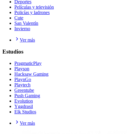
Deportes
Películas y televisión
Policías y ladrones
Cute
San Valentín
Invierno
Ver más
Estudios
PragmaticPlay
Playson
Hacksaw Gaming
PlaynGo
Playtech
Greentube
Push Gaming
Evolution
Yggdrasil
Elk Studios
Ver más