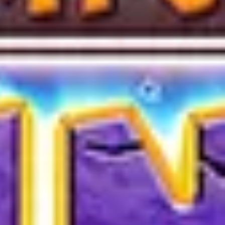
Información
Bono bienvenida de casino
Bono bienvenida de apuestas
Promociones
App
SolClub
Blog
Ayuda
Preguntas frecuentes
Contáctanos
Categorías
Slingo
Primera Persona
1 Línea Ganadora
50 Líneas Ganadoras
30 Líneas Ganadoras
Megaways
Clásicos