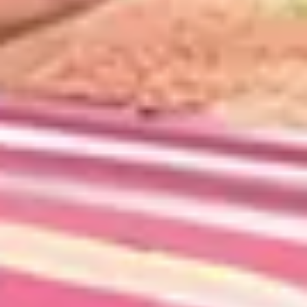
PlaynGo
Playtech
Greentube
Push Gaming
Evolution
Yggdrasil
Elk Studios
Ver más
Términos y condiciones
Política de privacidad
Política de cookies
Términos y condiciones de las promociones