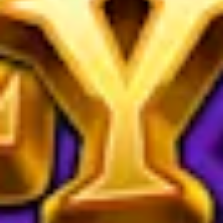
Información
Bono bienvenida de casino
Bono bienvenida de apuestas
Promociones
App
SolClub
Blog
Ayuda
Preguntas frecuentes
Contáctanos
Categorías
Slingo
Primera Persona
1 Línea Ganadora
50 Líneas Ganadoras
30 Líneas Ganadoras
Megaways
Clásicos
15 Líneas Ganadoras
40 Líneas Ganadoras