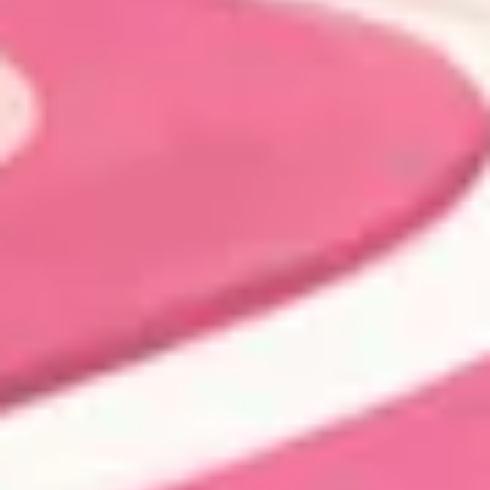
Aviso legal
Juego Autorizado
Reglas de Juego
Juego más seguro
Elegir idioma
:
ES
EN
Consíguelo