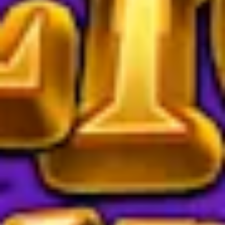
Apuestas