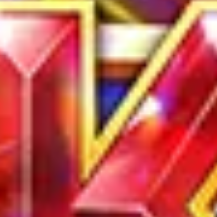
Apuestas
8K Ultra Gold Ultimate