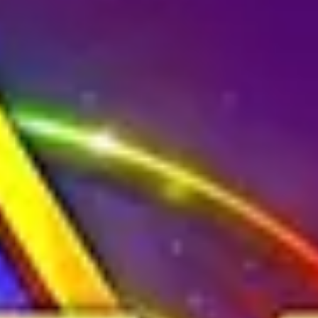
CASINO
APUESTAS
EN VIVO
PROMOCIONES
TORNEOS
SolC
Regístrate
Iniciar sesión
Inicio
En Vivo
Promos