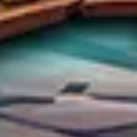
Aviso legal
Juego Autorizado
Reglas de Juego
Juego más seguro
Elegir idioma
:
ES
EN
Consíguelo