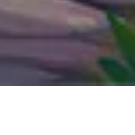
Google Play
Solcasino.es es una marca del Grupo Starcasino, operada por la
empresa española ESTRELLA SOL INTERACTIVE S.A.
ofreciendo juegos regulados bajo licencias otorgadas por la
Dirección General de Ordenación del Juego en virtud de la Ley
13/2011, de 27 de mayo, de regulación del juego.
©
2026
todos los derechos reservados
|
Solcasino.es