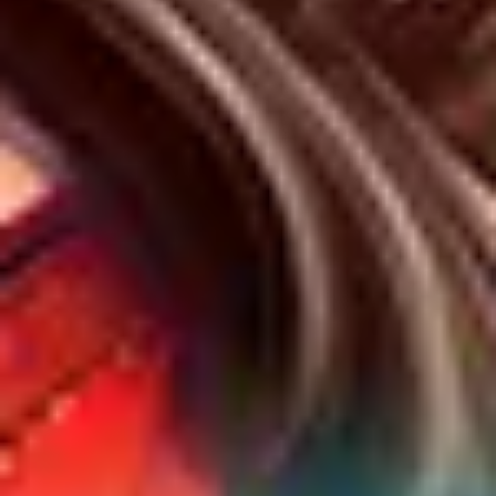
3 Lucky Witches™
Inicia sesión y juega con dinero real
Iniciar sesión
o
Inicia sesión para jugar a la demo
¿No tienes una cuenta?
Únete ahora
Hora actual