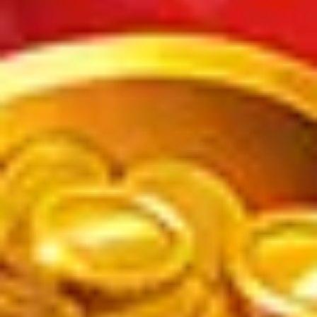
CASINO
APUESTAS
EN
VIVO
PROMOCIONES
TORNEOS
SolClub
App
Regístrate
Iniciar sesión
Inicio
En Vivo
Promos