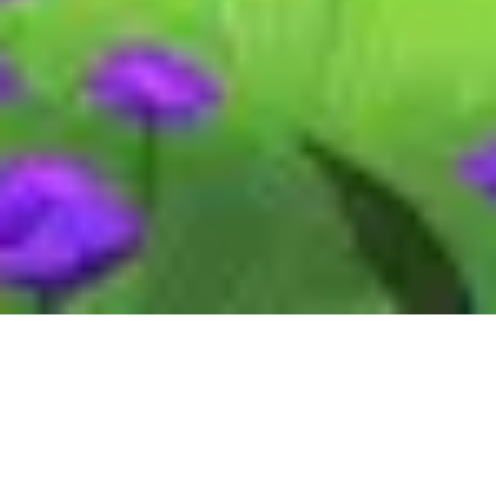
Google Play
Solcasino.es es una marca del Grupo Starcasino, operada por la
empresa española ESTRELLA SOL INTERACTIVE S.A.
ofreciendo juegos regulados bajo licencias otorgadas por la
Dirección General de Ordenación del Juego en virtud de la Ley
13/2011, de 27 de mayo, de regulación del juego.
©
2026
todos los derechos reservados
|
Solcasino.es