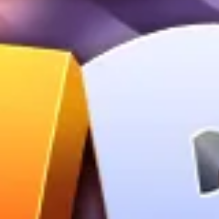
Ver más
Temáticas
Fútbol
Estacional
Pascua
América del Sur
Deportes
Películas y televisión
Policías y ladrones
Cute
San Valentín
Invierno
Ver más
Estudios
PragmaticPlay
Playson
Hacksaw Gaming
PlaynGo