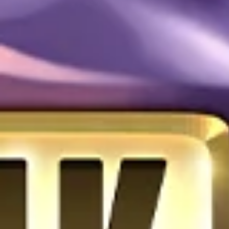
Inicia sesión y juega con dinero real
Iniciar sesión
o
Inicia sesión para jugar a la demo
¿No tienes una cuenta?
Únete ahora
Hora actual