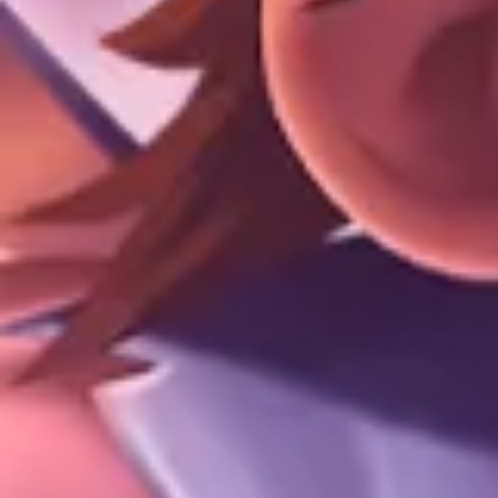
CASINO
APUESTAS
EN VIVO
PROMOCIONES
TORNEOS
SolC
Regístrate
Iniciar sesión
Inicio
En Vivo
Promos