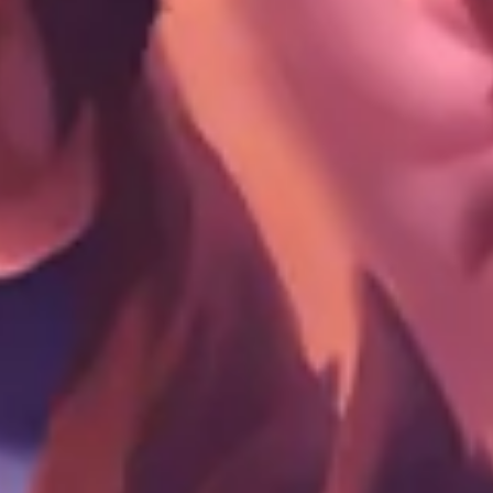
lub
App