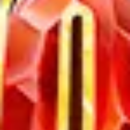
Apuestas