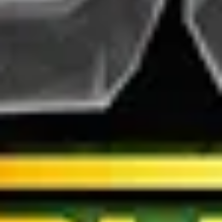
PlaynGo
Playtech
Greentube
Push Gaming
Evolution
Yggdrasil
Elk Studios
Ver más
Términos y condiciones
Política de privacidad
Política de cookies
Términos y condiciones de las promociones