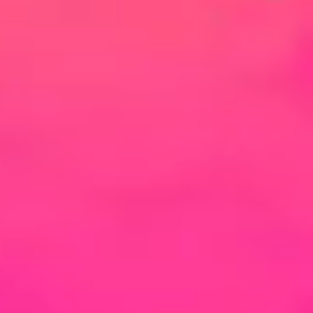
Aviso legal
Juego Autorizado
Reglas de Juego
Juego más seguro
Elegir idioma
:
ES
EN
Consíguelo