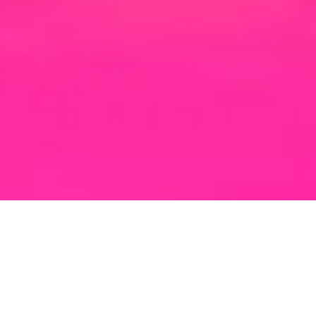
Google Play
Solcasino.es es una marca del Grupo Starcasino, operada por la
empresa española ESTRELLA SOL INTERACTIVE S.A.
ofreciendo juegos regulados bajo licencias otorgadas por la
Dirección General de Ordenación del Juego en virtud de la Ley
13/2011, de 27 de mayo, de regulación del juego.
©
2026
todos los derechos reservados
|
Solcasino.es