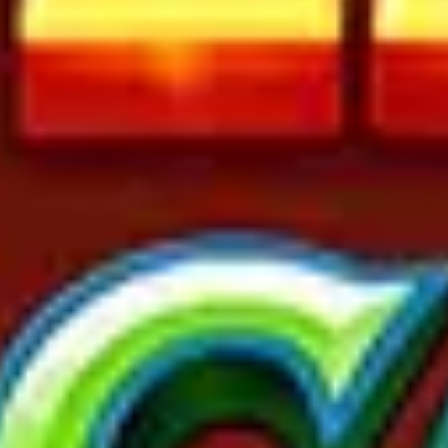
27 Líneas Ganadoras
Ver más
Temáticas
Fútbol
Estacional
Pascua
América del Sur
Deportes
Películas y televisión
Policías y ladrones
Cute
San Valentín
Invierno
Ver más
Estudios
PragmaticPlay
Playson
Hacksaw Gaming