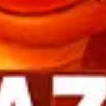
Apuestas