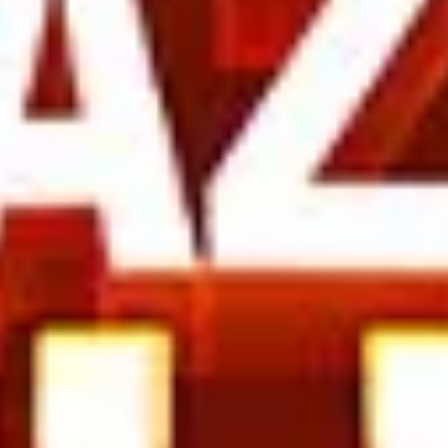
Amazing Builder™ Dragons
Inicia sesión y juega con dinero real
Iniciar sesión
o
Inicia sesión para jugar a la demo
¿No tienes una cuenta?
Únete ahora
Hora actual