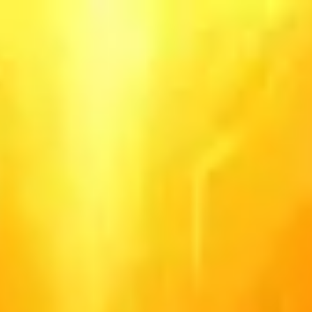
Ayuda
ES