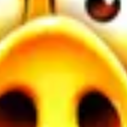
7 Piggies
Inicia sesión y juega con dinero real
Iniciar sesión
o
Inicia sesión para jugar a la demo
¿No tienes una cuenta?
Únete ahora
Hora actual