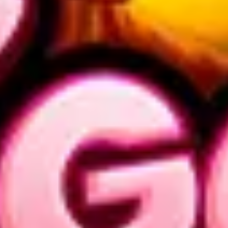
27 Líneas Ganadoras
Ver más
Temáticas
Fútbol
Estacional
Pascua
América del Sur
Deportes
Películas y televisión
Policías y ladrones
Cute
San Valentín
Invierno
Ver más
Estudios
PragmaticPlay
Playson
Hacksaw Gaming