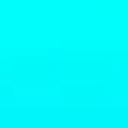
Ayuda
ES