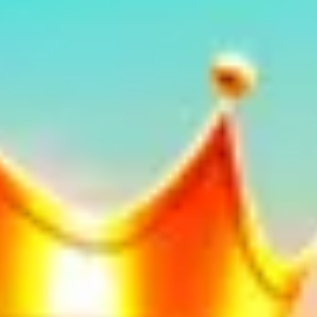
CASINO
APUESTAS
EN
VIVO
PROMOCIONES
TORNEOS
SolClub
App
Regístrate
Iniciar sesión
Inicio
En Vivo
Promos