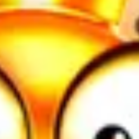
Apuestas