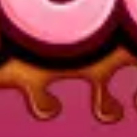
PlaynGo
Playtech
Greentube
Push Gaming
Evolution
Yggdrasil
Elk Studios
Ver más
Términos y condiciones
Política de privacidad
Política de cookies
Términos y condiciones de las promociones