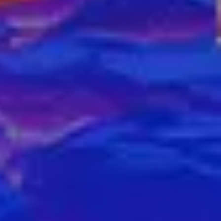
Política de cookies
Términos y condiciones de las promociones
Aviso legal
Juego Autorizado
Reglas de Juego
Juego más seguro
Elegir idioma
:
ES
EN