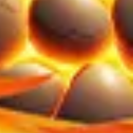
Información
Bono bienvenida de casino
Bono bienvenida de apuestas
Promociones
App
SolClub
Blog
Ayuda
Preguntas frecuentes
Contáctanos
Categorías
Slingo
Primera Persona
1 Línea Ganadora
50 Líneas Ganadoras
30 Líneas Ganadoras
Megaways
Clásicos