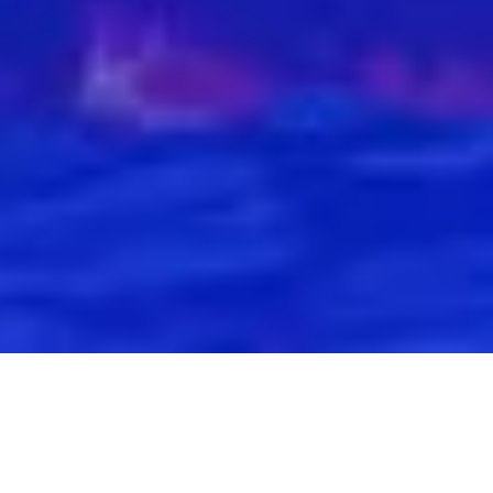
Consíguelo
Google Play
Solcasino.es es una marca del Grupo Starcasino, operada por la
empresa española ESTRELLA SOL INTERACTIVE S.A.
ofreciendo juegos regulados bajo licencias otorgadas por la
Dirección General de Ordenación del Juego en virtud de la Ley
13/2011, de 27 de mayo, de regulación del juego.
©
2026
todos los derechos reservados
|
Solcasino.es