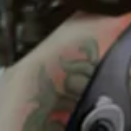
Inicia sesión y juega con dinero real
Iniciar sesión
o
Inicia sesión para jugar a la demo
¿No tienes una cuenta?
Únete ahora
Hora actual