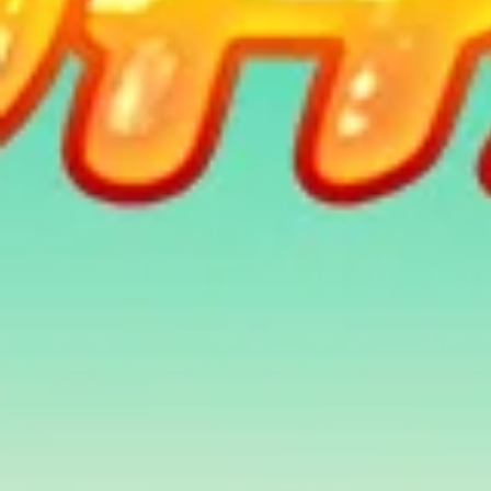
Ver más
Temáticas
Fútbol
Estacional
Pascua
América del Sur
Deportes
Películas y televisión
Policías y ladrones
Cute
San Valentín
Invierno
Ver más
Estudios
PragmaticPlay
Playson
Hacksaw Gaming
PlaynGo