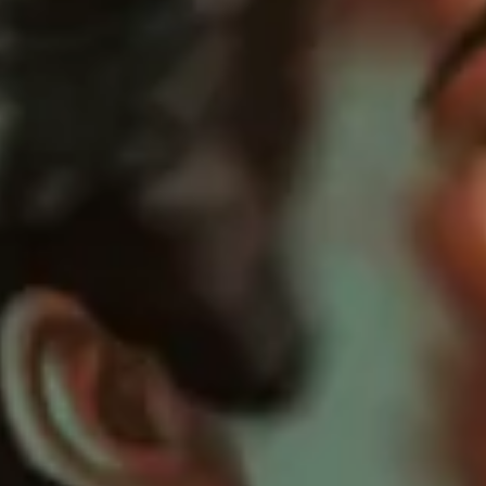
lub
App