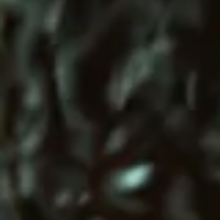
Apuestas
Aloha Party