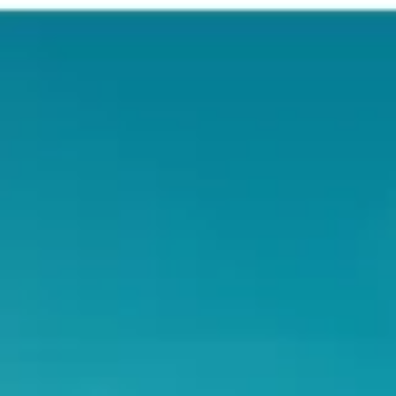
Ayuda
ES