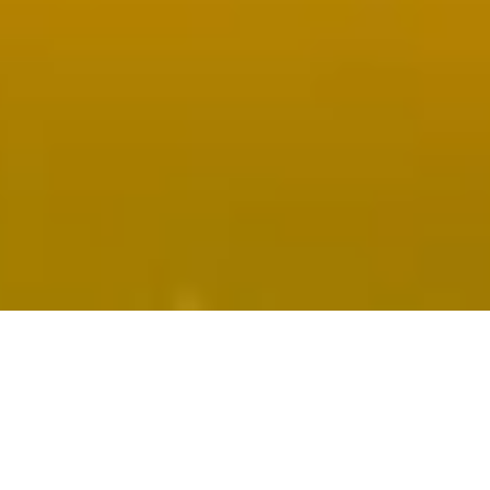
Google Play
Solcasino.es es una marca del Grupo Starcasino, operada por la
empresa española ESTRELLA SOL INTERACTIVE S.A.
ofreciendo juegos regulados bajo licencias otorgadas por la
Dirección General de Ordenación del Juego en virtud de la Ley
13/2011, de 27 de mayo, de regulación del juego.
©
2026
todos los derechos reservados
|
Solcasino.es