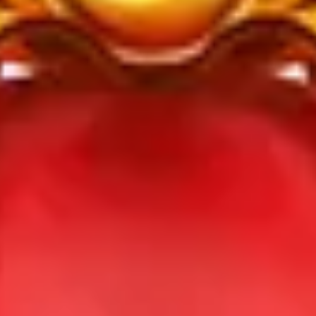
5 Extra Crown
Inicia sesión y juega con dinero real
Iniciar sesión
o
Inicia sesión para jugar a la demo
¿No tienes una cuenta?
Únete ahora
Hora actual