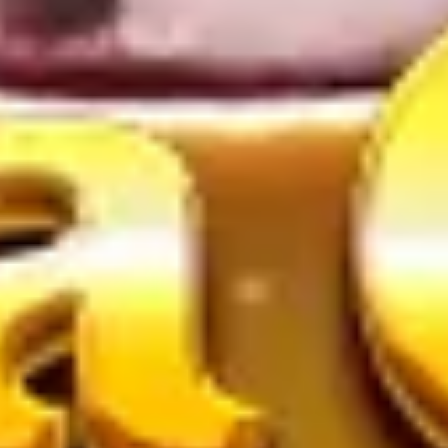
PlaynGo
Playtech
Greentube
Push Gaming
Evolution
Yggdrasil
Elk Studios
Ver más
Términos y condiciones
Política de privacidad
Política de cookies
Términos y condiciones de las promociones