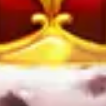
27 Líneas Ganadoras
Ver más
Temáticas
Fútbol
Estacional
Pascua
América del Sur
Deportes
Películas y televisión
Policías y ladrones
Cute
San Valentín
Invierno
Ver más
Estudios
PragmaticPlay
Playson
Hacksaw Gaming