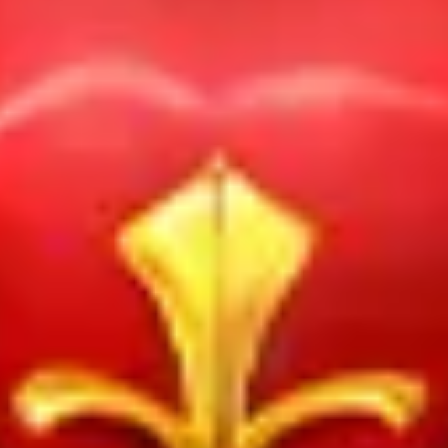
Información
Bono bienvenida de casino
Bono bienvenida de apuestas
Promociones
App
SolClub
Blog
Ayuda
Preguntas frecuentes
Contáctanos
Categorías
Slingo
Primera Persona
1 Línea Ganadora
50 Líneas Ganadoras
30 Líneas Ganadoras
Megaways
Clásicos
15 Líneas Ganadoras
40 Líneas Ganadoras