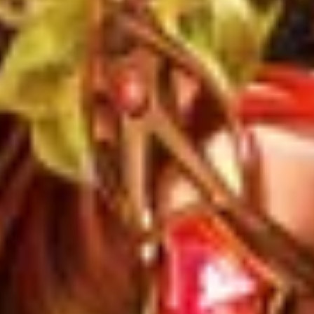
Inicia sesión y juega con dinero real
Iniciar sesión
o
Inicia sesión para jugar a la demo
¿No tienes una cuenta?
Únete ahora
Hora actual