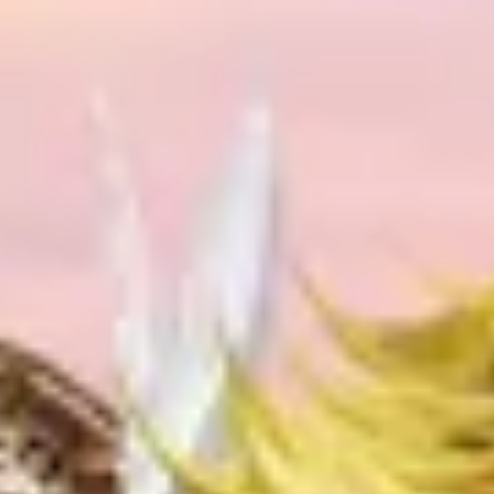
CASINO
APUESTAS
EN VIVO
PROMOCIONES
TORNEOS
SolC
Regístrate
Iniciar sesión
Inicio
En Vivo
Promos