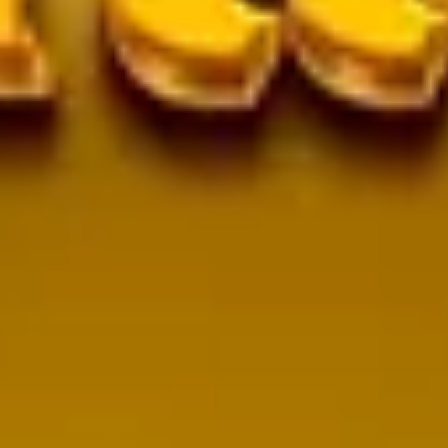
Aviso legal
Juego Autorizado
Reglas de Juego
Juego más seguro
Elegir idioma
:
ES
EN
Consíguelo