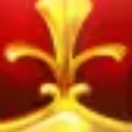
27 Líneas Ganadoras
Ver más
Temáticas
Fútbol
Estacional
Pascua
América del Sur
Deportes
Películas y televisión
Policías y ladrones
Cute
San Valentín
Invierno
Ver más
Estudios
PragmaticPlay
Playson
Hacksaw Gaming