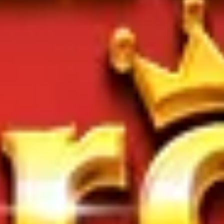
Ver más
Temáticas
Fútbol
Estacional
Pascua
América del Sur
Deportes
Películas y televisión
Policías y ladrones
Cute
San Valentín
Invierno
Ver más
Estudios
PragmaticPlay
Playson
Hacksaw Gaming
PlaynGo