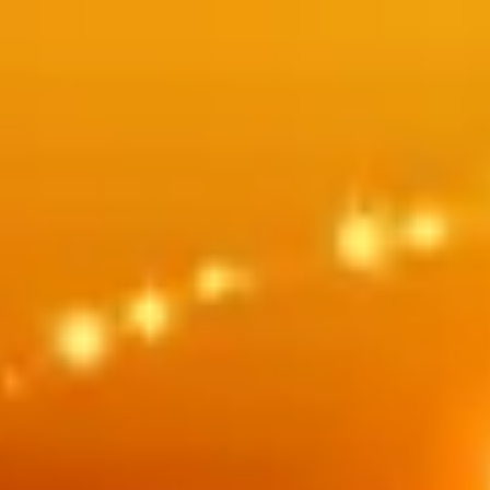
Ayuda
ES