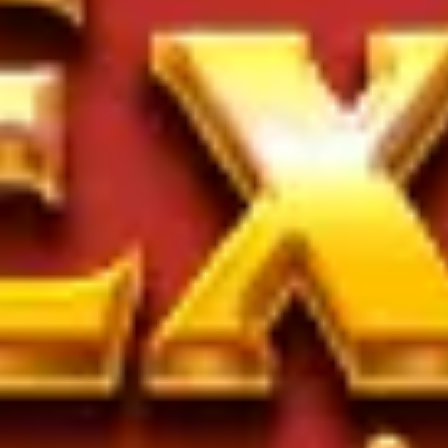
Información
Bono bienvenida de casino
Bono bienvenida de apuestas
Promociones
App
SolClub
Blog
Ayuda
Preguntas frecuentes
Contáctanos
Categorías
Slingo
Primera Persona
1 Línea Ganadora
50 Líneas Ganadoras
30 Líneas Ganadoras
Megaways
Clásicos
15 Líneas Ganadoras
40 Líneas Ganadoras
27 Líneas Ganadoras