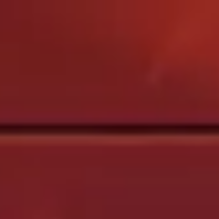
Ayuda
ES