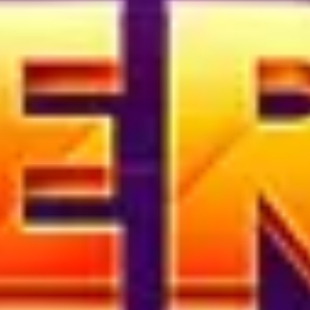
27 Líneas Ganadoras
Ver más
Temáticas
Fútbol
Estacional
Pascua
América del Sur
Deportes
Películas y televisión
Policías y ladrones
Cute
San Valentín
Invierno
Ver más
Estudios
PragmaticPlay
Playson
Hacksaw Gaming