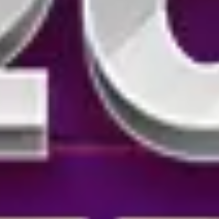
Información
Bono bienvenida de casino
Bono bienvenida de apuestas
Promociones
App
SolClub
Blog
Ayuda
Preguntas frecuentes
Contáctanos
Categorías
Slingo
Primera Persona
1 Línea Ganadora
50 Líneas Ganadoras
30 Líneas Ganadoras
Megaways
Clásicos
15 Líneas Ganadoras
40 Líneas Ganadoras