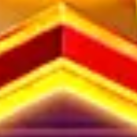
Apuestas