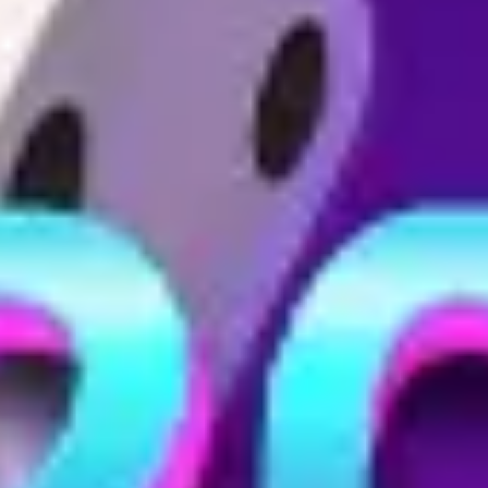
20 Golden Coins Dice Edition
Inicia sesión y juega con dinero real
Iniciar sesión
o
Inicia sesión para jugar a la demo
¿No tienes una cuenta?
Únete ahora
Hora actual