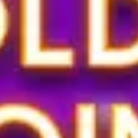
27 Líneas Ganadoras
Ver más
Temáticas
Fútbol
Estacional
Pascua
América del Sur
Deportes
Películas y televisión
Policías y ladrones
Cute
San Valentín
Invierno
Ver más
Estudios
PragmaticPlay
Playson
Hacksaw Gaming