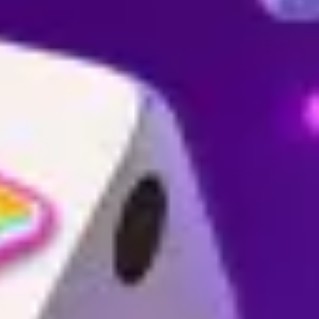
Apuestas