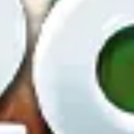
20 Golden Coins: Reel Fishing
Inicia sesión y juega con dinero real
Iniciar sesión
o
Inicia sesión para jugar a la demo
¿No tienes una cuenta?
Únete ahora
Hora actual