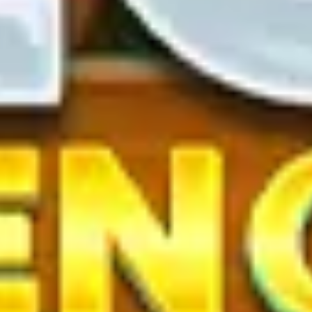
Información
Bono bienvenida de casino
Bono bienvenida de apuestas
Promociones
App
SolClub
Blog
Ayuda
Preguntas frecuentes
Contáctanos
Categorías
Slingo
Primera Persona
1 Línea Ganadora
50 Líneas Ganadoras
30 Líneas Ganadoras
Megaways
Clásicos
15 Líneas Ganadoras
40 Líneas Ganadoras