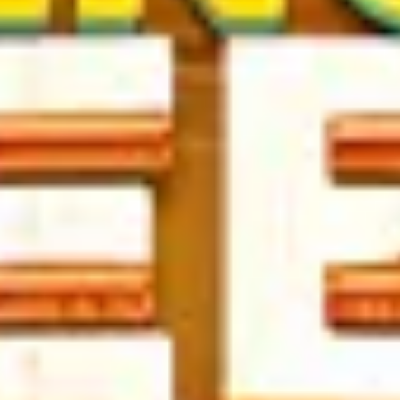
27 Líneas Ganadoras
Ver más
Temáticas
Fútbol
Estacional
Pascua
América del Sur
Deportes
Películas y televisión
Policías y ladrones
Cute
San Valentín
Invierno
Ver más
Estudios
PragmaticPlay
Playson
Hacksaw Gaming