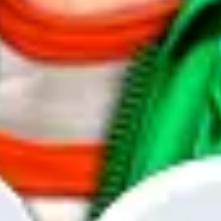
Apuestas