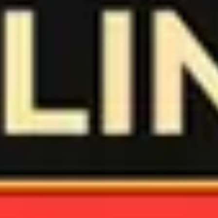
Aviso legal
Juego Autorizado
Reglas de Juego
Juego más seguro
Elegir idioma
:
ES
EN
Consíguelo