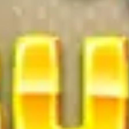
Información
Bono bienvenida de casino
Bono bienvenida de apuestas
Promociones
App
SolClub
Blog
Ayuda
Preguntas frecuentes
Contáctanos
Categorías
Slingo
Primera Persona
1 Línea Ganadora
50 Líneas Ganadoras
30 Líneas Ganadoras
Megaways
Clásicos
15 Líneas Ganadoras
40 Líneas Ganadoras