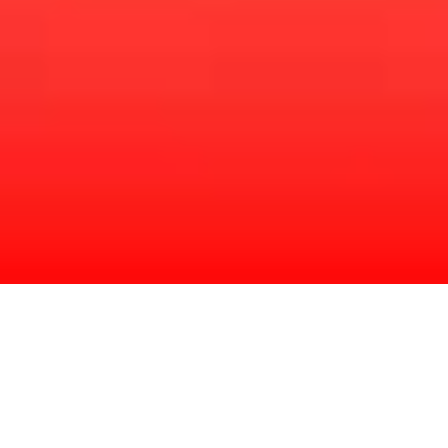
Google Play
Solcasino.es es una marca del Grupo Starcasino, operada por la
empresa española ESTRELLA SOL INTERACTIVE S.A.
ofreciendo juegos regulados bajo licencias otorgadas por la
Dirección General de Ordenación del Juego en virtud de la Ley
13/2011, de 27 de mayo, de regulación del juego.
©
2026
todos los derechos reservados
|
Solcasino.es