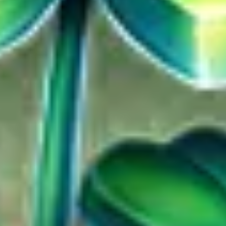
Apuestas