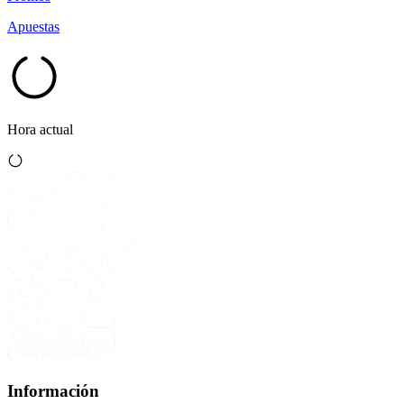
Apuestas
Hora actual
Información