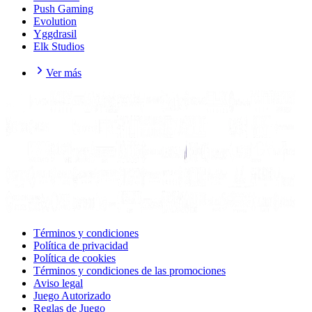
Push Gaming
Evolution
Yggdrasil
Elk Studios
Ver más
Términos y condiciones
Política de privacidad
Política de cookies
Términos y condiciones de las promociones
Aviso legal
Juego Autorizado
Reglas de Juego