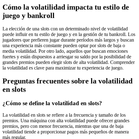
Cómo la volatilidad impacta tu estilo de
juego y bankroll
La elección de una slots con un determinado nivel de volatilidad
puede influir en tu estilo de juego y en la gestión de tu bankroll. Los
jugadores que prefieren jugar durante períodos más largos y buscan
una experiencia más constante pueden optar por slots de baja o
media volatilidad. Por otro lado, aquellos que buscan emociones
fuertes y están dispuestos a arriesgar su saldo por la posibilidad de
grandes premios pueden elegir slots de alta volatilidad. Comprender
la volatilidad es clave para maximizar tu experiencia de juego.
Preguntas frecuentes sobre la volatilidad
en slots
¿Cómo se define la volatilidad en slots?
La volatilidad en slots se refiere a la frecuencia y tamaño de los
premios. Una máquina con alta volatilidad puede ofrecer grandes
premios, pero con menor frecuencia, mientras que una de baja
volatilidad tiende a proporcionar pagos más pequeños de manera
más regular.