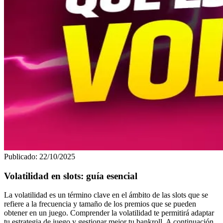
Publicado
:
22/10/2025
Volatilidad en slots: guía esencial
La volatilidad es un término clave en el ámbito de las slots que se
refiere a la frecuencia y tamaño de los premios que se pueden
obtener en un juego. Comprender la volatilidad te permitirá adaptar
tu estrategia de juego y gestionar mejor tu bankroll. A continuación,