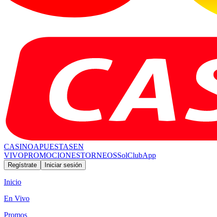
CASINO
APUESTAS
EN
VIVO
PROMOCIONES
TORNEOS
SolClub
App
Regístrate
Iniciar sesión
Inicio
En Vivo
Promos