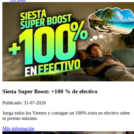
Siesta Super Boost: +100 % de efectivo
Publicado
:
31-07-2026
Juega todos los Viernes y consigue un 100% extra en efectivo sobre
tu premio máximo.
Más información