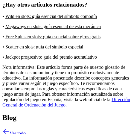
¿Hay otros artículos relacionados?
•
Wild en slots: guía esencial del símbolo comodín
•
Megaways en slots: guía esencial de esta mecánica
•
Free Spins en slots: guía esencial sobre giros gratis
•
Scatter en slots: guía del símbolo especial
•
Jackpot progresivo: guía del premio acumulativo
Nota informativa: Este artículo forma parte de nuestro glosario de
términos de casino online y tiene un propósito exclusivamente
educativo. La información presentada describe conceptos generales
y puede variar según el juego específico. Te recomendamos
consultar siempre las reglas y características específicas de cada
juego antes de jugar. Para obtener información actualizada sobre
regulación del juego en España, visita la web oficial de la
Dirección
General de Ordenación del Juego
.
Blog
Ver todo