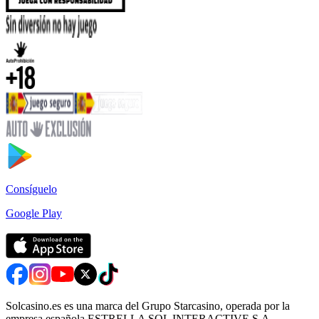
Consíguelo
Google Play
Solcasino.es es una marca del Grupo Starcasino, operada por la
empresa española ESTRELLA SOL INTERACTIVE S.A.