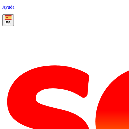
Ayuda
ES