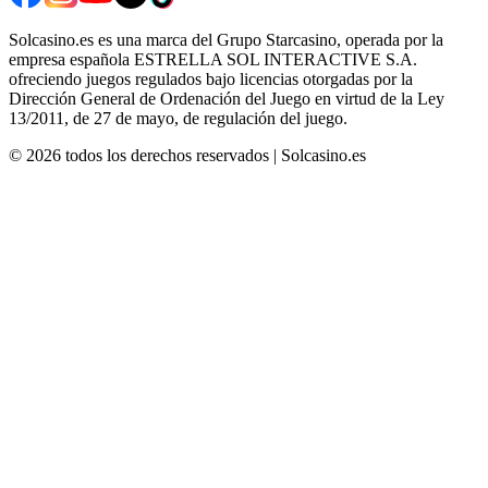
Solcasino.es es una marca del Grupo Starcasino, operada por la
empresa española ESTRELLA SOL INTERACTIVE S.A.
ofreciendo juegos regulados bajo licencias otorgadas por la
Dirección General de Ordenación del Juego en virtud de la Ley
13/2011, de 27 de mayo, de regulación del juego.
©
2026
todos los derechos reservados
|
Solcasino.es