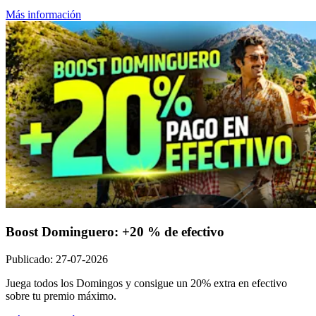
Más información
Boost Dominguero: +20 % de efectivo
Publicado
:
27-07-2026
Juega todos los Domingos y consigue un 20% extra en efectivo
sobre tu premio máximo.