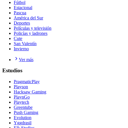
Fútbol
Estacional
Pascua
América del Sur
Deportes
Películas y televisión
Policías y ladrones
Cute
San Valentín
Invierno
Ver más
Estudios
PragmaticPlay
Playson
Hacksaw Gaming
PlaynGo
Playtech
Greentube
Push Gaming
Evolution
Yggdrasil
Elk Studios