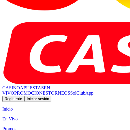
CASINO
APUESTAS
EN
VIVO
PROMOCIONES
TORNEOS
SolClub
App
Regístrate
Iniciar sesión
Inicio
En Vivo
Promos