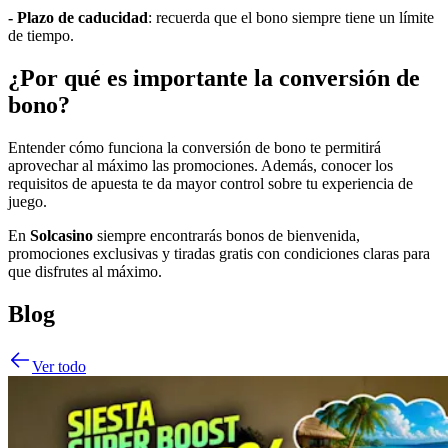
- Plazo de caducidad
: recuerda que el bono siempre tiene un límite
de tiempo.
¿Por qué es importante la conversión de
bono?
Entender cómo funciona la conversión de bono te permitirá
aprovechar al máximo las promociones. Además, conocer los
requisitos de apuesta te da mayor control sobre tu experiencia de
juego.
En
Solcasino
siempre encontrarás bonos de bienvenida,
promociones exclusivas y tiradas gratis con condiciones claras para
que disfrutes al máximo.
Blog
Ver todo