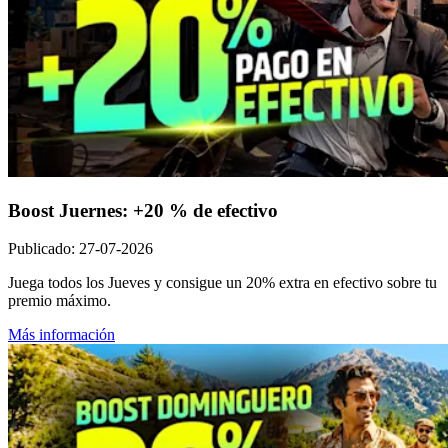
Boost Juernes: +20 % de efectivo
Publicado
:
27-07-2026
Juega todos los Jueves y consigue un 20% extra en efectivo sobre tu
premio máximo.
Más información