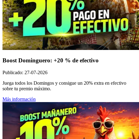
Boost Dominguero: +20 % de efectivo
Publicado
:
27-07-2026
Juega todos los Domingos y consigue un 20% extra en efectivo
sobre tu premio máximo.
Más información