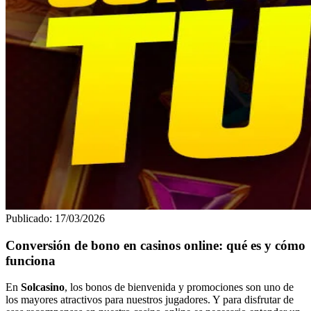
Publicado
:
17/03/2026
Conversión de bono en casinos online: qué es y cómo
funciona
En
Solcasino
, los bonos de bienvenida y promociones son uno de
los mayores atractivos para nuestros jugadores. Y para disfrutar de