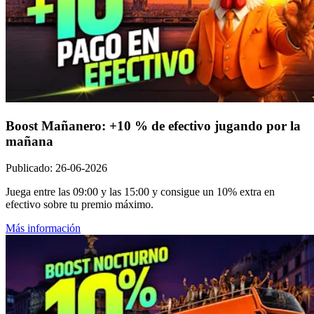
Boost Mañanero: +10 % de efectivo jugando por la
mañana
Publicado
:
26-06-2026
Juega entre las 09:00 y las 15:00 y consigue un 10% extra en
efectivo sobre tu premio máximo.
Más información