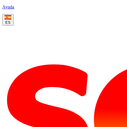
Ayuda
ES