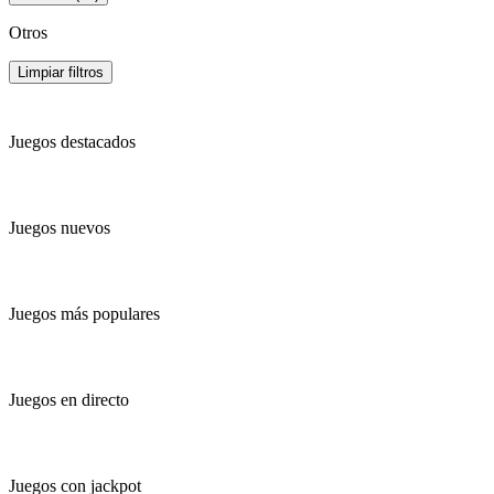
Otros
Limpiar filtros
Juegos destacados
Juegos nuevos
Juegos más populares
Juegos en directo
Juegos con jackpot