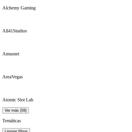
Alchemy Gaming
All41Studios
Amusnet
AreaVegas
Atomic Slot Lab
Ver más (59)
Temáticas
Limpiar filtros