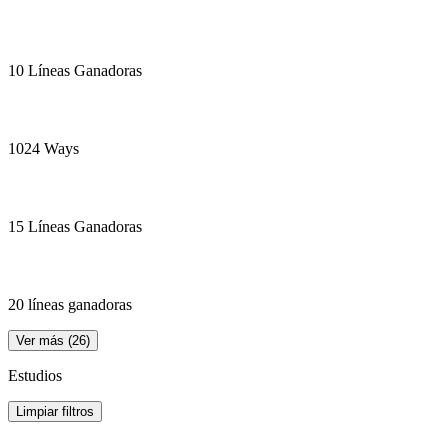
10 Líneas Ganadoras
1024 Ways
15 Líneas Ganadoras
20 líneas ganadoras
Ver más (26)
Estudios
Limpiar filtros