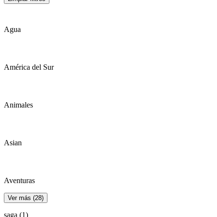
Agua
América del Sur
Animales
Asian
Aventuras
Ver más (28)
saga
(
1
)