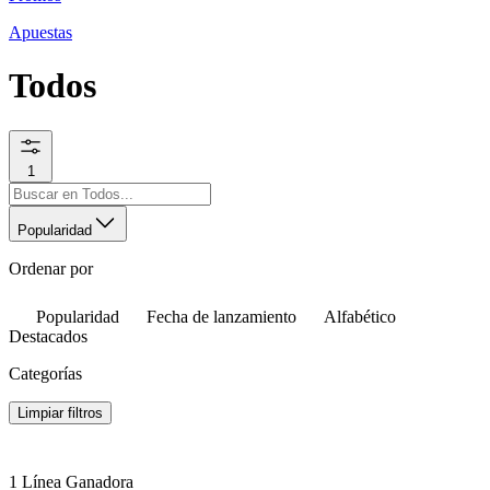
Apuestas
Todos
1
Popularidad
Ordenar por
Popularidad
Fecha de lanzamiento
Alfabético
Destacados
Categorías
Limpiar filtros
1 Línea Ganadora