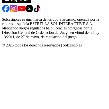
Solcasino.es es una marca del Grupo Starcasino, operada por la
empresa española ESTRELLA SOL INTERACTIVE S.A.
ofreciendo juegos regulados bajo licencias otorgadas por la
Dirección General de Ordenación del Juego en virtud de la Ley
13/2011, de 27 de mayo, de regulación del juego.
©
2026
todos los derechos reservados
|
Solcasino.es