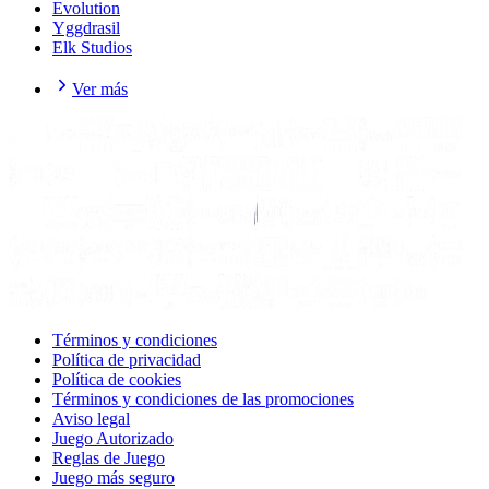
Evolution
Yggdrasil
Elk Studios
Ver más
Términos y condiciones
Política de privacidad
Política de cookies
Términos y condiciones de las promociones
Aviso legal
Juego Autorizado
Reglas de Juego
Juego más seguro