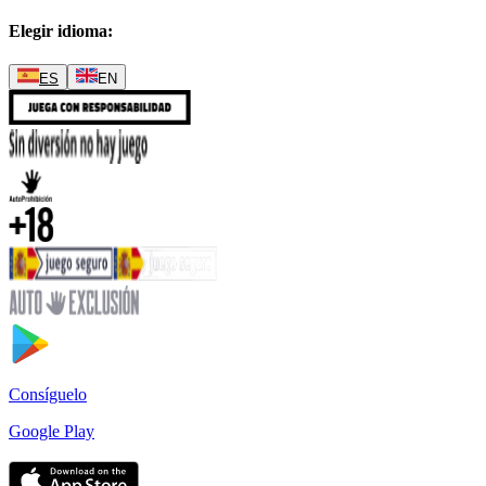
Elegir idioma
:
ES
EN
Consíguelo
Google Play