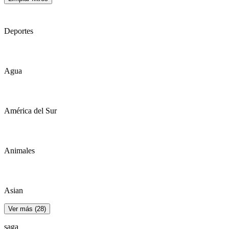
Deportes
Agua
América del Sur
Animales
Asian
Ver más (28)
saga