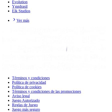
Evolution
Yggdrasil
Elk Studios
Ver más
Términos y condiciones
Política de privacidad
Política de cookies
Términos y condiciones de las promociones
Aviso legal
Juego Autorizado
Reglas de Juego
Juego más seguro