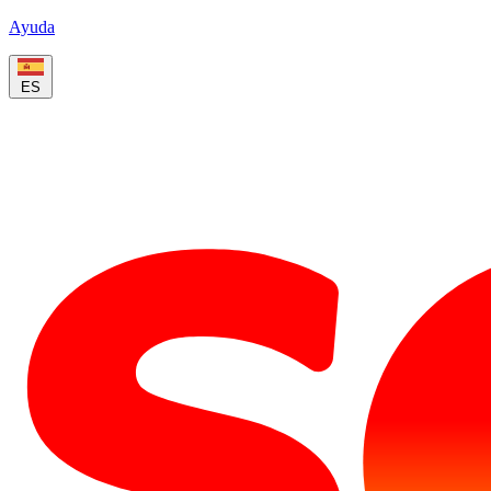
Ayuda
ES