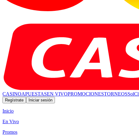
CASINO
APUESTAS
EN VIVO
PROMOCIONES
TORNEOS
SolC
Regístrate
Iniciar sesión
Inicio
En Vivo
Promos