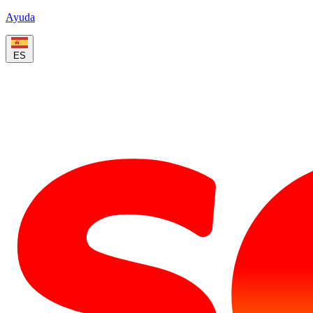
Ayuda
ES