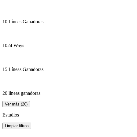
10 Líneas Ganadoras
1024 Ways
15 Líneas Ganadoras
20 líneas ganadoras
Ver más (26)
Estudios
Limpiar filtros