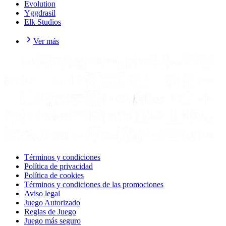
Evolution
Yggdrasil
Elk Studios
Ver más
Términos y condiciones
Política de privacidad
Política de cookies
Términos y condiciones de las promociones
Aviso legal
Juego Autorizado
Reglas de Juego
Juego más seguro