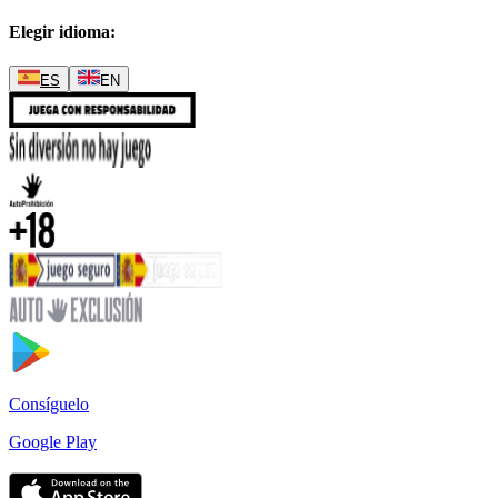
Elegir idioma
:
ES
EN
Consíguelo
Google Play