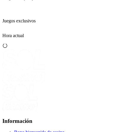
Juegos exclusivos
Hora actual
Información