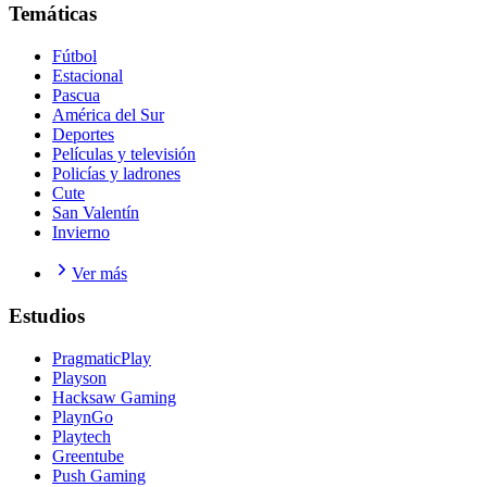
Temáticas
Fútbol
Estacional
Pascua
América del Sur
Deportes
Películas y televisión
Policías y ladrones
Cute
San Valentín
Invierno
Ver más
Estudios
PragmaticPlay
Playson
Hacksaw Gaming
PlaynGo
Playtech
Greentube
Push Gaming