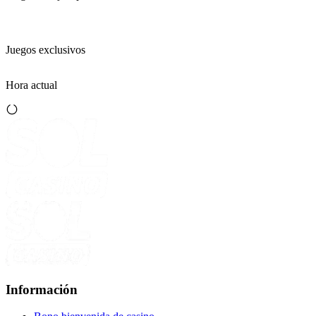
Juegos exclusivos
Hora actual
Información