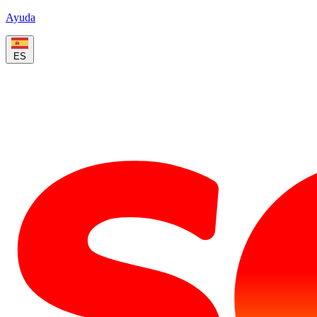
Ayuda
ES