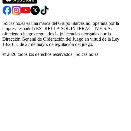
Solcasino.es es una marca del Grupo Starcasino, operada por la
empresa española ESTRELLA SOL INTERACTIVE S.A.
ofreciendo juegos regulados bajo licencias otorgadas por la
Dirección General de Ordenación del Juego en virtud de la Ley
13/2011, de 27 de mayo, de regulación del juego.
©
2026
todos los derechos reservados
|
Solcasino.es