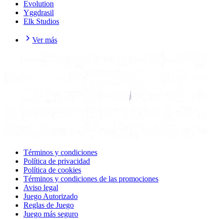
Evolution
Yggdrasil
Elk Studios
Ver más
Términos y condiciones
Política de privacidad
Política de cookies
Términos y condiciones de las promociones
Aviso legal
Juego Autorizado
Reglas de Juego
Juego más seguro