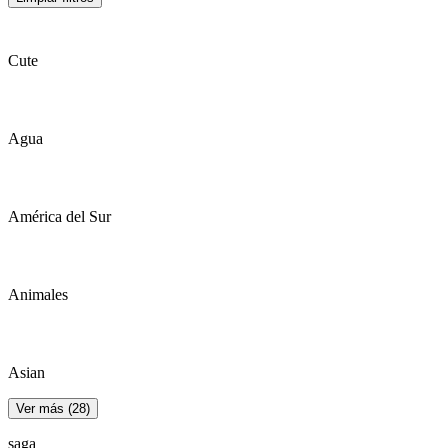
Cute
Agua
América del Sur
Animales
Asian
Ver más (28)
saga