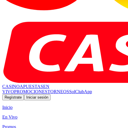
CASINO
APUESTAS
EN
VIVO
PROMOCIONES
TORNEOS
SolClub
App
Regístrate
Iniciar sesión
Inicio
En Vivo
Promos