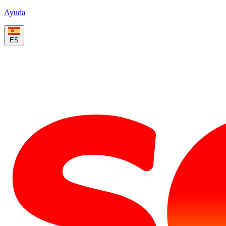
Ayuda
ES