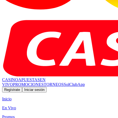
CASINO
APUESTAS
EN
VIVO
PROMOCIONES
TORNEOS
SolClub
App
Regístrate
Iniciar sesión
Inicio
En Vivo
Promos