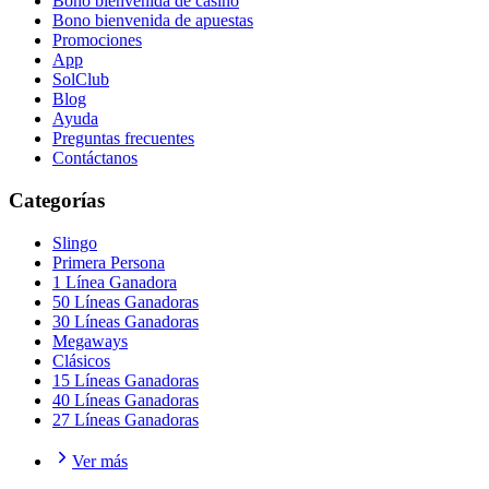
Bono bienvenida de casino
Bono bienvenida de apuestas
Promociones
App
SolClub
Blog
Ayuda
Preguntas frecuentes
Contáctanos
Categorías
Slingo
Primera Persona
1 Línea Ganadora
50 Líneas Ganadoras
30 Líneas Ganadoras
Megaways
Clásicos
15 Líneas Ganadoras
40 Líneas Ganadoras
27 Líneas Ganadoras
Ver más