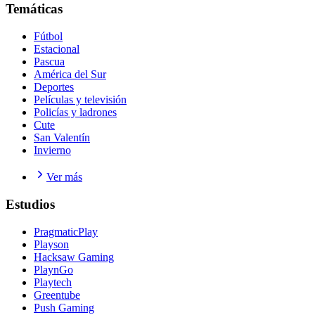
Temáticas
Fútbol
Estacional
Pascua
América del Sur
Deportes
Películas y televisión
Policías y ladrones
Cute
San Valentín
Invierno
Ver más
Estudios
PragmaticPlay
Playson
Hacksaw Gaming
PlaynGo
Playtech
Greentube
Push Gaming